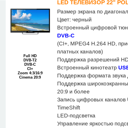
LED ТЕЛЕВИЗОР 22" POL
Размер экрана по диагонали
Цвет: черный
Встроенный цифровой тю
DVB-C
(CI+, MPEG4 H.264 HD, пр
платных каналов)
Full HD
Поддержка разрешений HD
DVB-T2
DVB-C
Встроенный кинотеатр
US
CI+
Zoom 4:3/16:9
Поддержка формата звука
Cinema 20:9
Поддержка широкоэкранны
20:9 и более
Запись цифровых каналов
TimeShift
LED-подсветка
Управление яркостью подс