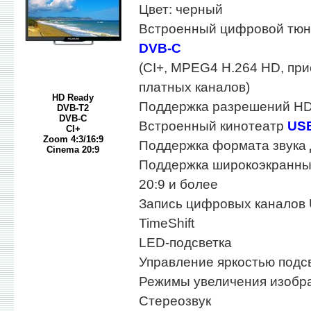
Цвет: черный
Встроенный цифровой тю
DVB-C
(CI+, MPEG4 H.264 HD, пр
платных каналов)
HD Ready
Поддержка разрешений HD
DVB-T2
DVB-C
Встроенный кинотеатр
US
CI+
Zoom 4:3/16:9
Поддержка формата звука
Cinema 20:9
Поддержка широкоэкранны
20:9 и более
Запись цифровых каналов
TimeShift
LED-подсветка
Управление яркостью подс
Режимы увеличения изобра
Стереозвук