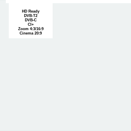
HD Ready
DVB-T2
DVB-C
CI+
Zoom 4:3/16:9
Cinema 20:9