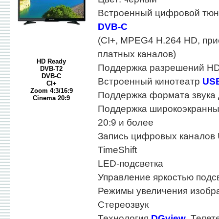
Встроенный цифровой тю
DVB-C
(CI+, MPEG4 H.264 HD, пр
платных каналов)
HD Ready
Поддержка разрешений HD
DVB-T2
DVB-C
Встроенный кинотеатр
US
CI+
Zoom 4:3/16:9
Поддержка формата звука
Cinema 20:9
Поддержка широкоэкранны
20:9 и более
Запись цифровых каналов
TimeShift
LED-подсветка
Управление яркостью подс
Режимы увеличения изобра
Стереозвук
Технология
DGview
, Телет