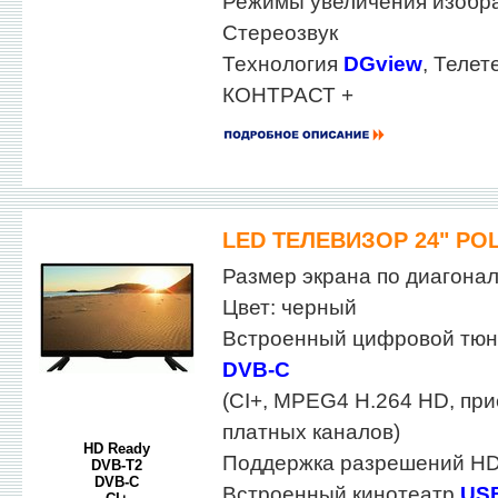
Режимы увеличения изобра
Стереозвук
Технология
DGview
, Телет
КОНТРАСТ +
LED ТЕЛЕВИЗОР 24" POL
Размер экрана по диагонали
Цвет: черный
Встроенный цифровой тю
DVB-C
(CI+, MPEG4 H.264 HD, пр
платных каналов)
HD Ready
Поддержка разрешений HD
DVB-T2
DVB-C
Встроенный кинотеатр
US