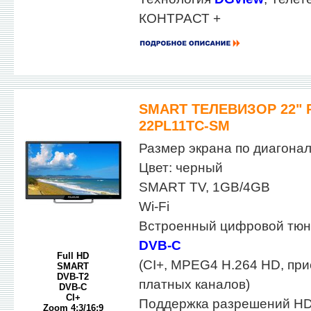
КОНТРАСТ +
SMART ТЕЛЕВИЗОР 22" 
22PL11TC-SM
Размер экрана по диагонали
Цвет: черный
SMART TV, 1GB/4GB
Wi-Fi
Встроенный цифровой тю
DVB-C
Full HD
(CI+, MPEG4 H.264 HD, пр
SMART
DVB-T2
платных каналов)
DVB-C
CI+
Поддержка разрешений HD
Zoom 4:3/16:9