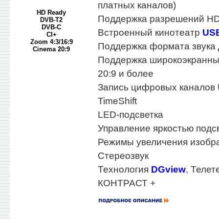
платных каналов)
HD Ready
Поддержка разрешений HD
DVB-T2
DVB-C
Встроенный кинотеатр
US
CI+
Zoom 4:3/16:9
Поддержка формата звука
Cinema 20:9
Поддержка широкоэкранны
20:9 и более
Запись цифровых каналов
TimeShift
LED-подсветка
Управление яркостью подс
Режимы увеличения изобра
Стереозвук
Технология
DGview
, Телет
КОНТРАСТ +