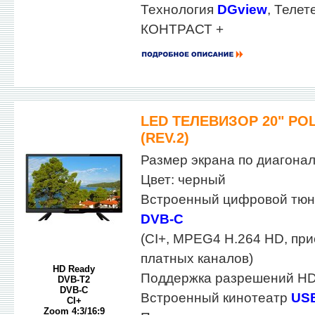
Технология
DGview
, Телет
КОНТРАСТ +
LED ТЕЛЕВИЗОР 20" POL
(REV.2)
Размер экрана по диагонали
Цвет: черный
Встроенный цифровой тю
DVB-C
(CI+, MPEG4 H.264 HD, пр
платных каналов)
HD Ready
Поддержка разрешений HD
DVB-T2
DVB-C
Встроенный кинотеатр
US
CI+
Zoom 4:3/16:9