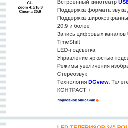
Встроенный кинотеатр
US
CI+
Zoom 4:3/16:9
Поддержка формата звука
Cinema 20:9
Поддержка широкоэкранны
20:9 и более
Запись цифровых каналов
TimeShift
LED-подсветка
Управление яркостью подс
Режимы увеличения изобра
Стереозвук
Технология
DGview
, Телет
КОНТРАСТ +
LED ТЕЛЕВИЗОР 24" POL