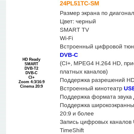
24PL51TC-SM
Размер экрана по диагонали
Цвет: черный
SMART TV
Wi-Fi
Встроенный цифровой тю
DVB-C
HD Ready
(CI+, MPEG4 H.264 HD, пр
SMART
DVB-T2
платных каналов)
DVB-C
CI+
Поддержка разрешений HD
Zoom 4:3/16:9
Cinema 20:9
Встроенный кинотеатр
US
Поддержка формата звука
Поддержка широкоэкранны
20:9 и более
Запись цифровых каналов
TimeShift