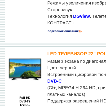
Режимы увеличения изобра
Стереозвук
Технология
DGview
, Телет
КОНТРАСТ +
LED ТЕЛЕВИЗОР 22" POL
Размер экрана по диагонали
Цвет: черный
Встроенный цифровой тю
DVB-C
(CI+, MPEG4 H.264 HD, пр
платных каналов)
Full HD
Поддержка разрешений HD
DVB-T2
DVB-C