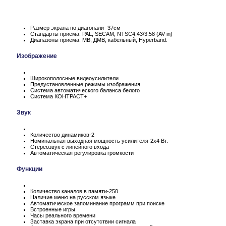
Размер экрана по диагонали -37см
Стандарты приема: PAL, SECAM, NTSC4.43/3.58 (AV in)
Диапазоны приема: МВ, ДМВ, кабельный, Hyperband.
Изображение
Широкополосные видеоусилители
Предустановленные режимы изображения
Система автоматического баланса белого
Система КОНТРАСТ+
Звук
Количество динамиков-2
Номинальная выходная мощность усилителя-2х4 Вт.
Стереозвук с линейного входа
Автоматическая регулировка громкости
Функции
Количество каналов в памяти-250
Наличие меню на русском языке
Автоматическое запоминание программ при поиске
Встроенные игры
Часы реального времени
Заставка экрана при отсутствии сигнала