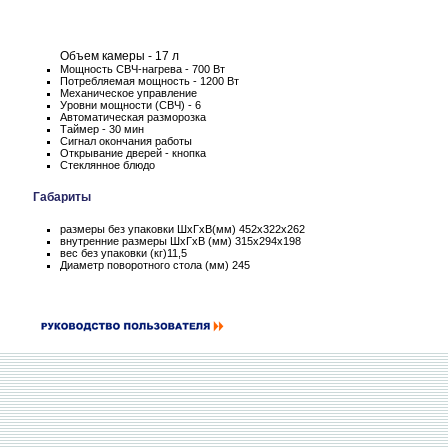
Объем камеры - 17 л
Мощность СВЧ-нагрева - 700 Вт
Потребляемая мощность - 1200 Вт
Механическое управление
Уровни мощности (СВЧ) - 6
Автоматическая разморозка
Таймер - 30 мин
Сигнал окончания работы
Открывание дверей - кнопка
Стеклянное блюдо
Габариты
размеры без упаковки ШхГхВ(мм) 452х322х262
внутренние размеры ШхГхВ (мм) 315x294x198
вес без упаковки (кг)11,5
Диаметр поворотного стола (мм) 245