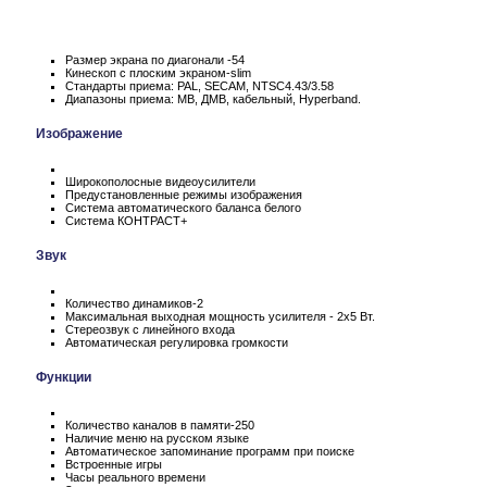
Размер экрана по диагонали -54
Кинескоп с плоским экраном-slim
Стандарты приема: PAL, SECAM, NTSC4.43/3.58
Диапазоны приема: МВ, ДМВ, кабельный, Hyperband.
Изображение
Широкополосные видеоусилители
Предустановленные режимы изображения
Система автоматического баланса белого
Система КОНТРАСТ+
Звук
Количество динамиков-2
Максимальная выходная мощность усилителя - 2х5 Вт.
Стереозвук с линейного входа
Автоматическая регулировка громкости
Функции
Количество каналов в памяти-250
Наличие меню на русском языке
Автоматическое запоминание программ при поиске
Встроенные игры
Часы реального времени