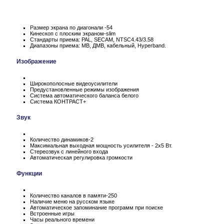
Размер экрана по диагонали -54
Кинескоп с плоским экраном-slim
Стандарты приема: PAL, SECAM, NTSC4.43/3.58
Диапазоны приема: МВ, ДМВ, кабельный, Hyperband.
Изображение
Широкополосные видеоусилители
Предустановленные режимы изображения
Система автоматического баланса белого
Система КОНТРАСТ+
Звук
Количество динамиков-2
Максимальная выходная мощность усилителя - 2х5 Вт.
Стереозвук с линейного входа
Автоматическая регулировка громкости
Функции
Количество каналов в памяти-250
Наличие меню на русском языке
Автоматическое запоминание программ при поиске
Встроенные игры
Часы реального времени