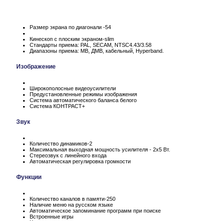
Размер экрана по диагонали -54
Кинескоп с плоским экраном-slim
Стандарты приема: PAL, SECAM, NTSC4.43/3.58
Диапазоны приема: МВ, ДМВ, кабельный, Hyperband.
Изображение
Широкополосные видеоусилители
Предустановленные режимы изображения
Система автоматического баланса белого
Система КОНТРАСТ+
Звук
Количество динамиков-2
Максимальная выходная мощность усилителя - 2х5 Вт.
Стереозвук с линейного входа
Автоматическая регулировка громкости
Функции
Количество каналов в памяти-250
Наличие меню на русском языке
Автоматическое запоминание программ при поиске
Встроенные игры