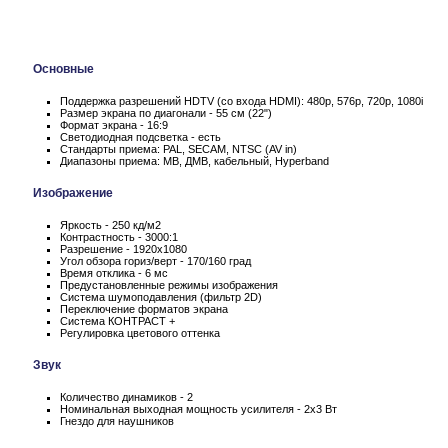
Основные
Поддержка разрешений HDTV (со входа HDMI): 480p, 576p, 720p, 1080i
Размер экрана по диагонали - 55 см (22")
Формат экрана - 16:9
Светодиодная подсветка - есть
Стандарты приема: PAL, SECAM, NTSC (AV in)
Диапазоны приема: МВ, ДМВ, кабельный, Hyperband
Изображение
Яркость - 250 кд/м2
Контрастность - 3000:1
Разрешение - 1920x1080
Угол обзора гориз/верт - 170/160 град
Время отклика - 6 мс
Предустановленные режимы изображения
Система шумоподавления (фильтр 2D)
Переключение форматов экрана
Система КОНТРАСТ +
Регулировка цветового оттенка
Звук
Количество динамиков - 2
Номинальная выходная мощность усилителя - 2x3 Вт
Гнездо для наушников