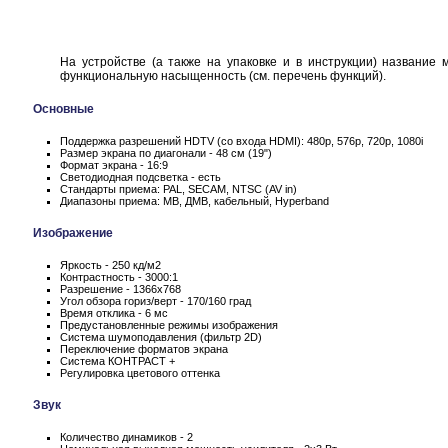
На устройстве (а также на упаковке и в инструкции) название
функциональную насыщенность (см. перечень функций).
Основные
Поддержка разрешений HDTV (со входа HDMI): 480p, 576p, 720p, 1080i
Размер экрана по диагонали - 48 см (19")
Формат экрана - 16:9
Светодиодная подсветка - есть
Стандарты приема: PAL, SECAM, NTSC (AV in)
Диапазоны приема: МВ, ДМВ, кабельный, Hyperband
Изображение
Яркость - 250 кд/м2
Контрастность - 3000:1
Разрешение - 1366x768
Угол обзора гориз/верт - 170/160 град
Время отклика - 6 мс
Предустановленные режимы изображения
Система шумоподавления (фильтр 2D)
Переключение форматов экрана
Система КОНТРАСТ +
Регулировка цветового оттенка
Звук
Количество динамиков - 2