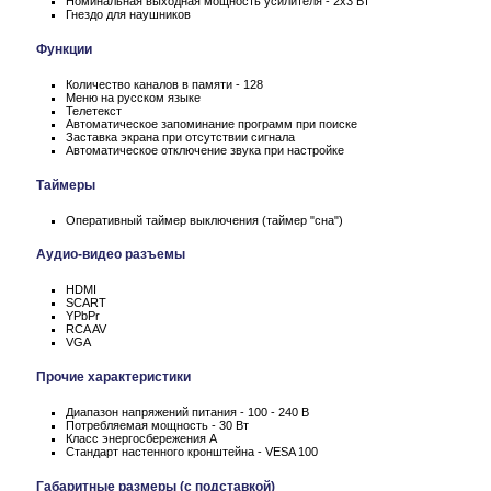
Номинальная выходная мощность усилителя - 2x3 Вт
Гнездо для наушников
Функции
Количество каналов в памяти - 128
Меню на русском языке
Телетекст
Автоматическое запоминание программ при поиске
Заставка экрана при отсутствии сигнала
Автоматическое отключение звука при настройке
Таймеры
Оперативный таймер выключения (таймер "сна")
Аудио-видео разъемы
HDMI
SCART
YPbPr
RCA AV
VGA
Прочие характеристики
Диапазон напряжений питания - 100 - 240 В
Потребляемая мощность - 30 Вт
Класс энергосбережения А
Стандарт настенного кронштейна - VESA 100
Габаритные размеры (с подставкой)