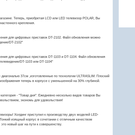
магазине. Теперь, приобретая LCD или LED телевизор POLAR, Вы
 настенного крепления.
ения для цифровых приставок DT-2102. Файл обновления можно
дение/DT-2102"
ния для цифровых приставок DT-1103 и DT-1104. Файл обновления
телевидение/DT-1103 или DT-1104"
с диагональю 37см ,изготовленные по технологии ULTRASLIM. Плоский
о изображения теперь в корпусе с уменьшенной на 30% глубиной.
категория - "Товар дня". Ежедневно несколько видов товаров Вы
овольствием, экономь для удовольствия!
евизоры! Холдинг приступил к производству двух моделей LED-
 Тонкий изящный корпус в сочетании с отличным качеством
это новый шаг на пути к совершенству.