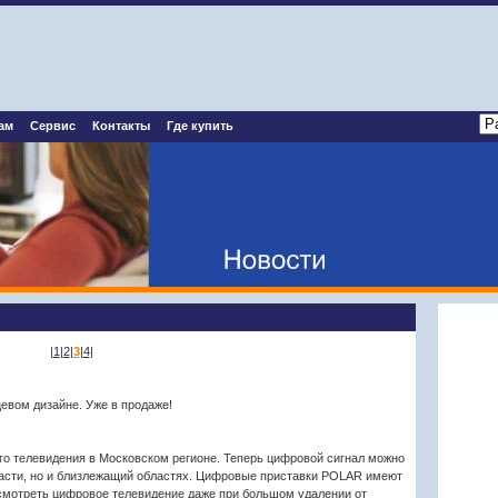
ам
Сервис
Контакты
Где купить
|
1
|
2
|
3
|
4
|
вом дизайне. Уже в продаже!
о телевидения в Московском регионе. Теперь цифровой сигнал можно
расти, но и близлежащий областях. Цифровые приставки POLAR имеют
смотреть цифровое телевидение даже при большом удалении от