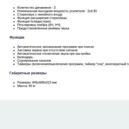
Количество динамиков - 3
Номинальная выходная мощность усилителя - 2х6 Вт
Стереозвук с линейного входа
Функция расширения стереобазы
Функция псевдостерео
Регулировка тембра (ВЧ, НЧ)
Предустановленные режимы звука
Функции
Автоматическое запоминание программ при поиске
Заставка экрана при отсутствии сигнала
Автоматическое отключение звука при настройке
Календарь
Сканирование каналов
Таймеры (включения/выключения программ, таймер "сна", многократный 
Габаритные размеры
Размеры: 845х688х615 мм
Масса: 40 кг