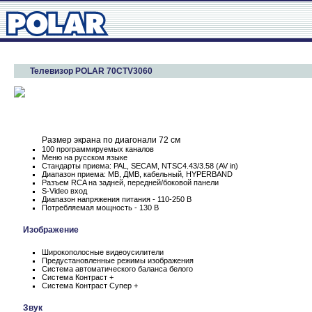
Телевизор POLAR 70CTV3060
Размер экрана по диагонали 72 см
100 программируемых каналов
Меню на русском языке
Стандарты приема: PAL, SECAM, NTSC4.43/3.58 (AV in)
Диапазон приема: МВ, ДМВ, кабельный, HYPERBAND
Разъем RCA на задней, передней/боковой панели
S-Video вход
Диапазон напряжения питания - 110-250 В
Потребляемая мощность - 130 В
Изображение
Широкополосные видеоусилители
Предустановленные режимы изображения
Система автоматического баланса белого
Система Контраст +
Система Контраст Супер +
Звук