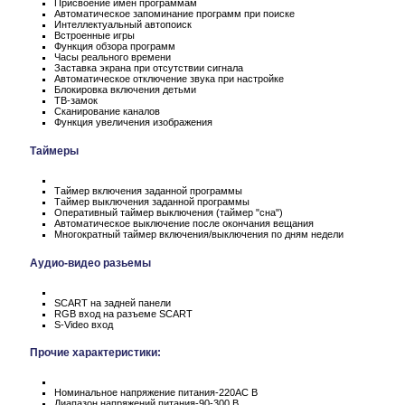
Присвоение имен программам
Автоматическое запоминание программ при поиске
Интеллектуальный автопоиск
Встроенные игры
Функция обзора программ
Часы реального времени
Заставка экрана при отсутствии сигнала
Автоматическое отключение звука при настройке
Блокировка включения детьми
ТВ-замок
Сканирование каналов
Функция увеличения изображения
Таймеры
Таймер включения заданной программы
Таймер выключения заданной программы
Оперативный таймер выключения (таймер "сна")
Автоматическое выключение после окончания вещания
Многократный таймер включения/выключения по дням недели
Аудио-видео разьемы
SCART на задней панели
RGB вход на разъеме SCART
S-Video вход
Прочие характеристики:
Номинальное напряжение питания-220АС В
Диапазон напряжений питания-90-300 В