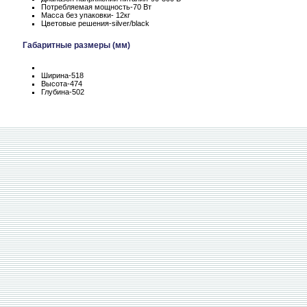
Потребляемая мощность-70 Вт
Масса без упаковки- 12кг
Цветовые решения-silver/black
Габаритные размеры (мм)
Ширина-518
Высота-474
Глубина-502