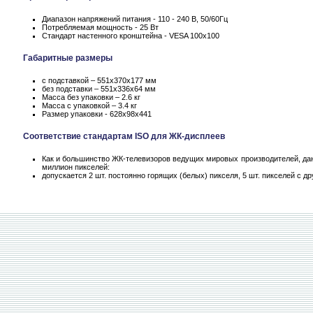
Диапазон напряжений питания - 110 - 240 В, 50/60Гц
Потребляемая мощность - 25 Вт
Стандарт настенного кронштейна - VESA 100x100
Габаритные размеры
с подставкой – 551x370x177 мм
без подставки – 551x336x64 мм
Масса без упаковки – 2.6 кг
Масса c упаковкой – 3.4 кг
Размер упаковки - 628x98x441
Соответствие стандартам ISO для ЖК-дисплеев
Как и большинство ЖК-телевизоров ведущих мировых производителей, данн
миллион пикселей:
допускается 2 шт. постоянно горящих (белых) пикселя, 5 шт. пикселей с 