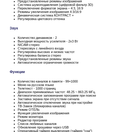
Предустановленные режимы изображения
Система шумоподавления (цифровой фильтр 3D)
Переключение форматов экрана – 4:3, 16:9
Режимы увеличения изображения 4:3/16:9
Динамическая система КОНТРАСТ +
Регулировка цветового оттенка
Звук
Количество динамиков - 2
Выходная мощность усилителя - 2x3 Вт
NICAM-стерео
Стереозвук с линейного входа
Регулировка высоких и низких частот
Регулировка баланса стерео
Предустановленные режимы звука
Автоматическое ограничение громкости
Функции
Количество каналов в памяти - 99+1000
Меню на русском языке
Телетекст - 1000 страниц
Диапазон принимаемых частот: 48.25 ~ 863.25 МГц.
Автоматическое запоминание программ при поиске
Заставка экрана при отсутствии сигнала
Автоматическое отключение звука при настройке
ТВ-Замок (блокировка каналов)
Режим ОТЕЛЬ
Функция увеличения изображения
Режим монитора
Редактор программ
Список любимых каналов
Обновление прошивки через USB
Оперативный таймер выключения (таймер "сна")