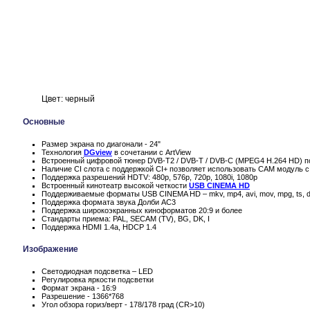
Цвет: черный
Основные
Размер экрана по диагонали - 24"
Технология
DGview
в сочетании с ArtView
Встроенный цифровой тюнер DVB-T2 / DVB-T / DVB-C (MPEG4 H.264 HD) п
Наличие CI слота с поддержкой CI+ позволяет использовать CAM модуль с
Поддержка разрешений HDTV: 480p, 576p, 720p, 1080i, 1080p
Встроенный кинотеатр высокой четкости
USB CINEMA HD
Поддерживаемые форматы USB CINEMA HD – mkv, mp4, avi, mov, mpg, ts, d
Поддержка формата звука Долби AC3
Поддержка широкоэкранных киноформатов 20:9 и более
Стандарты приема: PAL, SECAM (TV), BG, DK, I
Поддержка HDMI 1.4a, HDCP 1.4
Изображение
Светодиодная подсветка – LED
Регулировка яркости подсветки
Формат экрана - 16:9
Разрешение - 1366*768
Угол обзора гориз/верт - 178/178 град (CR>10)