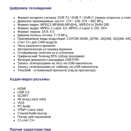
Цифровое телевидение
Формат входного сигнала: DVB-T2 / DVB-T / DVB-C (прием открытых и пла
Диапазон принимаемых частот: 174 ~ 230, 474 ~ 862 МГц.
Формат видео: MPEG2 MP@ML/MP@HL, MPEG4 H.264/H.265
Формат аудио: MPEG-1 Layer 1/2, MPEG-2 Layer 2, DD, DD+
Формат экрана: 16:9, 4:3
Ширина полосы потока: 7 / 8 МГц.
Принимаемые виды модуляции: COFDM 2K/8K, QPSK, 16QAM, 32QAM, 64
Слот CI+ для CAM-модуля
Часы реального времени
Автоматическая установка времени
Отображение телетекста и субтитров
Графический Телегид EPG (обзор программ)
Функции домашнего рекордера USB PVR:
Запись телепрограмм на лету на USB-накопитель
Запись телепрограмм по таймеру на USB-накопитель
TimeShift - отложенный просмотр (пауза просмотра)
Аудио-видео разъемы
HDMI
USB 2.0
SCART
AV вход (Jack mini)
VGA
PC Audio
YPbPr (Jack mini)
Coaxial Audio выход
Гнездо для наушников
CI-слот CI+
Прочие характеристики