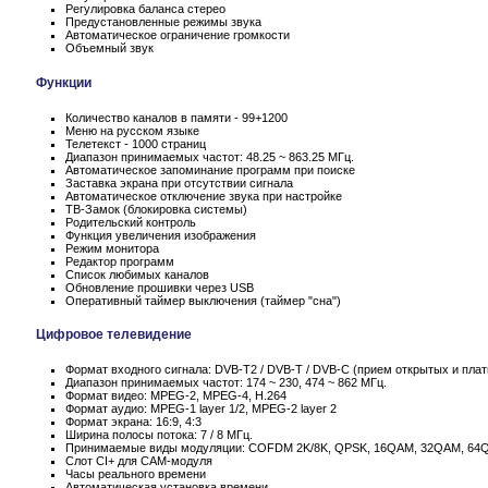
Регулировка баланса стерео
Предустановленные режимы звука
Автоматическое ограничение громкости
Объемный звук
Функции
Количество каналов в памяти - 99+1200
Меню на русском языке
Телетекст - 1000 страниц
Диапазон принимаемых частот: 48.25 ~ 863.25 МГц.
Автоматическое запоминание программ при поиске
Заставка экрана при отсутствии сигнала
Автоматическое отключение звука при настройке
ТВ-Замок (блокировка системы)
Родительский контроль
Функция увеличения изображения
Режим монитора
Редактор программ
Список любимых каналов
Обновление прошивки через USB
Оперативный таймер выключения (таймер "сна")
Цифровое телевидение
Формат входного сигнала: DVB-T2 / DVB-T / DVB-C (прием открытых и пла
Диапазон принимаемых частот: 174 ~ 230, 474 ~ 862 МГц.
Формат видео: MPEG-2, MPEG-4, H.264
Формат аудио: MPEG-1 layer 1/2, MPEG-2 layer 2
Формат экрана: 16:9, 4:3
Ширина полосы потока: 7 / 8 МГц.
Принимаемые виды модуляции: COFDM 2K/8K, QPSK, 16QAM, 32QAM, 64
Слот CI+ для CAM-модуля
Часы реального времени
Автоматическая установка времени