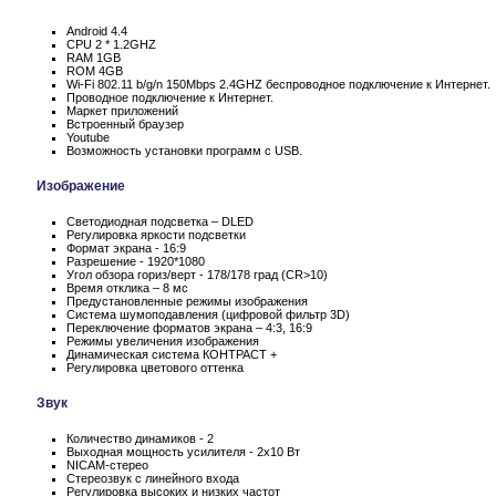
Android 4.4
CPU 2 * 1.2GHZ
RAM 1GB
ROM 4GB
Wi-Fi 802.11 b/g/n 150Mbps 2.4GHZ беспроводное подключение к Интернет.
Проводное подключение к Интернет.
Маркет приложений
Встроенный браузер
Youtube
Возможность установки программ с USB.
Изображение
Светодиодная подсветка – DLED
Регулировка яркости подсветки
Формат экрана - 16:9
Разрешение - 1920*1080
Угол обзора гориз/верт - 178/178 град (CR>10)
Время отклика – 8 мс
Предустановленные режимы изображения
Система шумоподавления (цифровой фильтр 3D)
Переключение форматов экрана – 4:3, 16:9
Режимы увеличения изображения
Динамическая система КОНТРАСТ +
Регулировка цветового оттенка
Звук
Количество динамиков - 2
Выходная мощность усилителя - 2x10 Вт
NICAM-стерео
Стереозвук с линейного входа
Регулировка высоких и низких частот