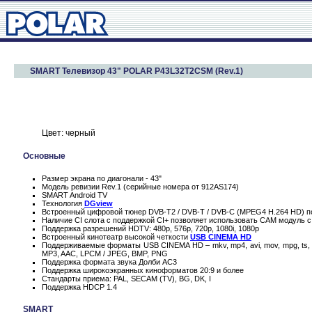
SMART Телевизор 43" POLAR P43L32T2CSM (Rev.1)
Цвет: черный
Основные
Размер экрана по диагонали - 43"
Модель ревизии Rev.1 (серийные номера от 912AS174)
SMART Android TV
Технология
DGview
Встроенный цифровой тюнер DVB-T2 / DVB-T / DVB-C (MPEG4 H.264 HD) п
Наличие CI слота с поддержкой CI+ позволяет использовать CAM модуль с
Поддержка разрешений HDTV: 480p, 576p, 720p, 1080i, 1080p
Встроенный кинотеатр высокой четкости
USB CINEMA HD
Поддерживаемые форматы USB CINEMA HD – mkv, mp4, avi, mov, mpg, ts, 
MP3, AAC, LPCM / JPEG, BMP, PNG
Поддержка формата звука Долби AC3
Поддержка широкоэкранных киноформатов 20:9 и более
Стандарты приема: PAL, SECAM (TV), BG, DK, I
Поддержка HDCP 1.4
SMART