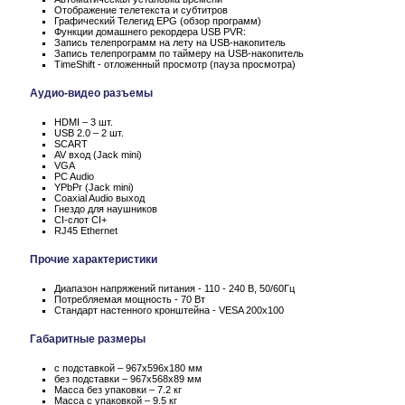
Отображение телетекста и субтитров
Графический Телегид EPG (обзор программ)
Функции домашнего рекордера USB PVR:
Запись телепрограмм на лету на USB-накопитель
Запись телепрограмм по таймеру на USB-накопитель
TimeShift - отложенный просмотр (пауза просмотра)
Аудио-видео разъемы
HDMI – 3 шт.
USB 2.0 – 2 шт.
SCART
AV вход (Jack mini)
VGA
PC Audio
YPbPr (Jack mini)
Coaxial Audio выход
Гнездо для наушников
CI-слот CI+
RJ45 Ethernet
Прочие характеристики
Диапазон напряжений питания - 110 - 240 В, 50/60Гц
Потребляемая мощность - 70 Вт
Стандарт настенного кронштейна - VESA 200x100
Габаритные размеры
с подставкой – 967x596x180 мм
без подставки – 967x568x89 мм
Масса без упаковки – 7.2 кг
Масса c упаковкой – 9.5 кг