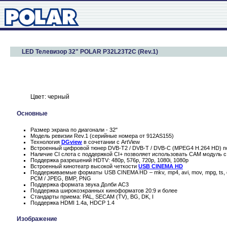
LED Телевизор 32" POLAR P32L23T2C (Rev.1)
Цвет: черный
Основные
Размер экрана по диагонали - 32"
Модель ревизии Rev.1 (серийные номера от 912AS155)
Технология
DGview
в сочетании с ArtView
Встроенный цифровой тюнер DVB-T2 / DVB-T / DVB-C (MPEG4 H.264 HD) п
Наличие CI слота с поддержкой CI+ позволяет использовать CAM модуль с
Поддержка разрешений HDTV: 480p, 576p, 720p, 1080i, 1080p
Встроенный кинотеатр высокой четкости
USB CINEMA HD
Поддерживаемые форматы USB CINEMA HD – mkv, mp4, avi, mov, mpg, ts, 
PCM / JPEG, BMP, PNG
Поддержка формата звука Долби AC3
Поддержка широкоэкранных киноформатов 20:9 и более
Стандарты приема: PAL, SECAM (TV), BG, DK, I
Поддержка HDMI 1.4a, HDCP 1.4
Изображение