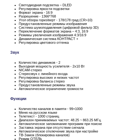
Светодиодная подсветка – DLED
Регулировка яркости подсветки
Формат экрана - 16:9
Разрешение - 1366*768
Угол обзора гориз/верт - 178/178 град (CR>10)
Предустановленные режимы изображения
Система шумоподавления (цифровой фильтр 3D)
Переключение форматов экрана – 4:3, 16:9
Режимы увеличения изображения 4:3/16:9
Динамическая система КОНТРАСТ +
Регулировка цветового оттенка
Звук
Количество динамиков - 2
Выходная мощность усилителя - 2x10 Вт
NICAM-стерео
Стереозвук с линейного входа
Регулировка высоких и низких частот
Регулировка баланса стерео
Предустановленные режимы звука
Автоматическое ограничение громкости
Функции
Количество каналов в памяти - 99+1000
Меню на русском языке
Телетекст - 1000 страниц
Диапазон принимаемых частот: 48.25 ~ 863.25 МГц.
Автоматическое запоминание программ при поиске
Заставка экрана при отсутствии сигнала
Автоматическое отключение звука при настройке
ТВ-Замок (блокировка каналов)
Режим ОТЕЛЬ