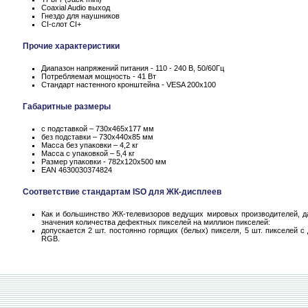
Coaxial Audio выход
Гнездо для наушников
CI-слот CI+
Прочие характеристики
Диапазон напряжений питания - 110 - 240 В, 50/60Гц
Потребляемая мощность - 41 Вт
Стандарт настенного кронштейна - VESA 200x100
Габаритные размеры
с подставкой – 730x465x177 мм
без подставки – 730x440x85 мм
Масса без упаковки – 4,2 кг
Масса c упаковкой – 5,4 кг
Размер упаковки - 782x120x500 мм
EAN 4630030374824
Соответствие стандартам ISO для ЖК-дисплеев
Как и большинство ЖК-телевизоров ведущих мировых производителей, да
значения количества дефектных пикселей на миллион пикселей:
допускается 2 шт. постоянно горящих (белых) пикселя, 5 шт. пикселей 
RGB.