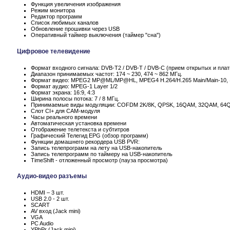
Функция увеличения изображения
Режим монитора
Редактор программ
Список любимых каналов
Обновление прошивки через USB
Оперативный таймер выключения (таймер "сна")
Цифровое телевидение
Формат входного сигнала: DVB-T2 / DVB-T / DVB-C (прием открытых и пла
Диапазон принимаемых частот: 174 ~ 230, 474 ~ 862 МГц.
Формат видео: MPEG2 MP@ML/MP@HL, MPEG4 H.264/H.265 Main/Main-10,
Формат аудио: MPEG-1 Layer 1/2
Формат экрана: 16:9, 4:3
Ширина полосы потока: 7 / 8 МГц.
Принимаемые виды модуляции: COFDM 2K/8K, QPSK, 16QAM, 32QAM, 64
Слот CI+ для CAM-модуля
Часы реального времени
Автоматическая установка времени
Отображение телетекста и субтитров
Графический Телегид EPG (обзор программ)
Функции домашнего рекордера USB PVR:
Запись телепрограмм на лету на USB-накопитель
Запись телепрограмм по таймеру на USB-накопитель
TimeShift - отложенный просмотр (пауза просмотра)
Аудио-видео разъемы
HDMI – 3 шт.
USB 2.0 - 2 шт.
SCART
AV вход (Jack mini)
VGA
PC Audio
YPbPr (Jack mini)