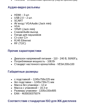
Аудио-видео разъемы
HDMI – 3 шт.
USB 2.0 – 2 шт.
SCART
AV вход / VGA Audio (Jack mini)
VGA
YPbPr (Jack mini)
Coaxial Audio выход
Гнездо для наушников
CI-слот CI+
RJ45 Ethernet
RF (T2/C)
Прочие характеристики
Диапазон напряжений питания - 110 - 240 В, 50/60Гц
Потребляемая мощность - 108 Вт
Стандарт настенного кронштейна - VESA 200x100
Габаритные размеры
с подставкой – 1245x758x225 мм
без подставки – 1245x730x71 мм
Масса без упаковки – 12 кг
Масса c упаковкой – 16.3 кг
Размеры упаковки - 1335x150x805
EAN - 4630030375074
Соответствие стандартам ISO для ЖК-дисплеев