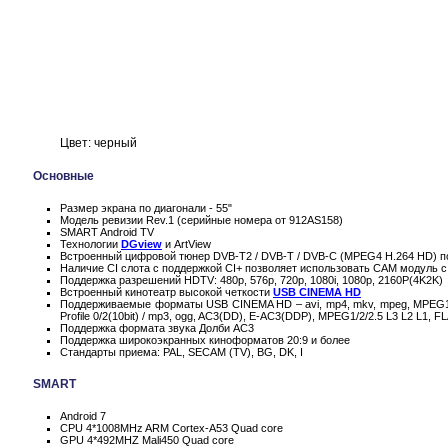
Цвет: черный
Основные
Размер экрана по диагонали - 55"
Модель ревизии Rev.1 (серийные номера от 912AS158)
SMART Android TV
Технологии
DGview
и ArtView
Встроенный цифровой тюнер DVB-T2 / DVB-T / DVB-C (MPEG4 H.264 HD) по
Наличие CI слота с поддержкой CI+ позволяет использовать CAM модуль с
Поддержка разрешений HDTV: 480p, 576p, 720p, 1080i, 1080p, 2160P(4K2K)
Встроенный кинотеатр высокой четкости
USB CINEMA HD
Поддерживаемые форматы USB CINEMA HD – avi, mp4, mkv, mpeg, MPEG1, MPE
Profile 0/2(10bit) / mp3, ogg, AC3(DD), E-AC3(DDP), MPEG1/2/2.5 L3 L2 L1
Поддержка формата звука Долби AC3
Поддержка широкоэкранных киноформатов 20:9 и более
Стандарты приема: PAL, SECAM (TV), BG, DK, I
SMART
Android 7
CPU 4*1008MHz ARM Cortex-A53 Quad core
GPU 4*492MHZ Mali450 Quad core