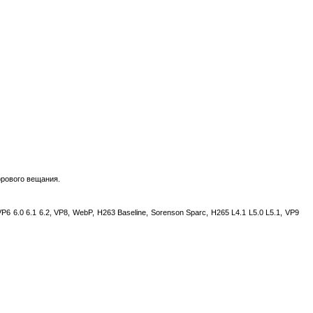
фрового вещания.
6.0 6.1 6.2, VP8, WebP, H263 Baseline, Sorenson Sparc, H265 L4.1 L5.0 L5.1, VP9