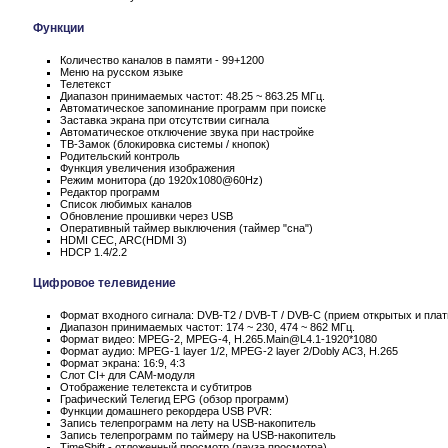
Функции
Количество каналов в памяти - 99+1200
Меню на русском языке
Телетекст
Диапазон принимаемых частот: 48.25 ~ 863.25 МГц.
Автоматическое запоминание программ при поиске
Заставка экрана при отсутствии сигнала
Автоматическое отключение звука при настройке
ТВ-Замок (блокировка системы / кнопок)
Родительский контроль
Функция увеличения изображения
Режим монитора (до 1920x1080@60Hz)
Редактор программ
Список любимых каналов
Обновление прошивки через USB
Оперативный таймер выключения (таймер "сна")
HDMI CEC, ARC(HDMI 3)
HDCP 1.4/2.2
Цифровое телевидение
Формат входного сигнала: DVB-T2 / DVB-T / DVB-C (прием открытых и пла
Диапазон принимаемых частот: 174 ~ 230, 474 ~ 862 МГц.
Формат видео: MPEG-2, MPEG-4, H.265.Main@L4.1-1920*1080
Формат аудио: MPEG-1 layer 1/2, MPEG-2 layer 2/Dobly AC3, H.265
Формат экрана: 16:9, 4:3
Слот CI+ для CAM-модуля
Отображение телетекста и субтитров
Графический Телегид EPG (обзор программ)
Функции домашнего рекордера USB PVR:
Запись телепрограмм на лету на USB-накопитель
Запись телепрограмм по таймеру на USB-накопитель
TimeShift - отложенный просмотр (пауза просмотра)