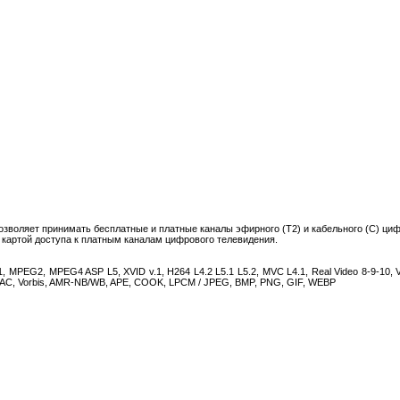
зволяет принимать бесплатные и платные каналы эфирного (T2) и кабельного (C) ци
 картой доступа к платным каналам цифрового телевидения.
G2, MPEG4 ASP L5, XVID v.1, H264 L4.2 L5.1 L5.2, MVC L4.1, Real Video 8-9-10, VP6 
, FLAC, Vorbis, AMR-NB/WB, APE, COOK, LPCM / JPEG, BMP, PNG, GIF, WEBP