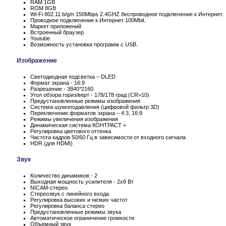
RAM 1GB
ROM 8GB
Wi-Fi 802.11 b/g/n 150Mbps 2.4GHZ беспроводное подключение к Интернет.
Проводное подключение к Интернет 100Mbit.
Маркет приложений
Встроенный браузер
Youtube
Возможность установки программ с USB.
Изображение
Светодиодная подсветка – DLED
Формат экрана - 16:9
Разрешение - 3840*2160
Угол обзора гориз/верт - 178/178 град (CR>10)
Предустановленные режимы изображения
Система шумоподавления (цифровой фильтр 3D)
Переключение форматов экрана – 4:3, 16:9
Режимы увеличения изображения
Динамическая система КОНТРАСТ +
Регулировка цветового оттенка
Частота кадров 50/60 Гц в зависимости от входного сигнала
HDR (для HDMI)
Звук
Количество динамиков - 2
Выходная мощность усилителя - 2x8 Вт
NICAM-стерео
Стереозвук с линейного входа
Регулировка высоких и низких частот
Регулировка баланса стерео
Предустановленные режимы звука
Автоматическое ограничение громкости
Объемный звук