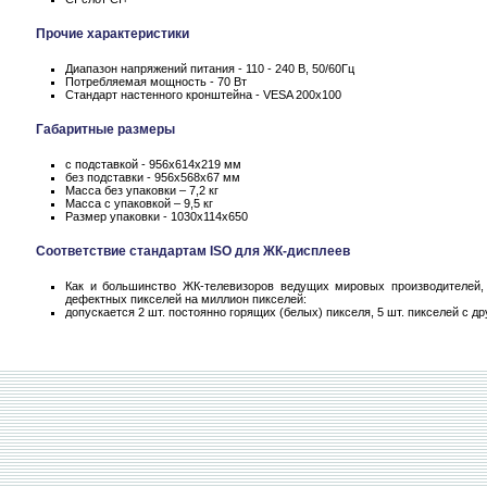
Прочие характеристики
Диапазон напряжений питания - 110 - 240 В, 50/60Гц
Потребляемая мощность - 70 Вт
Стандарт настенного кронштейна - VESA 200x100
Габаритные размеры
с подставкой - 956x614x219 мм
без подставки - 956x568x67 мм
Масса без упаковки – 7,2 кг
Масса c упаковкой – 9,5 кг
Размер упаковки - 1030x114x650
Соответствие стандартам ISO для ЖК-дисплеев
Как и большинство ЖК-телевизоров ведущих мировых производителей, 
дефектных пикселей на миллион пикселей:
допускается 2 шт. постоянно горящих (белых) пикселя, 5 шт. пикселей с 