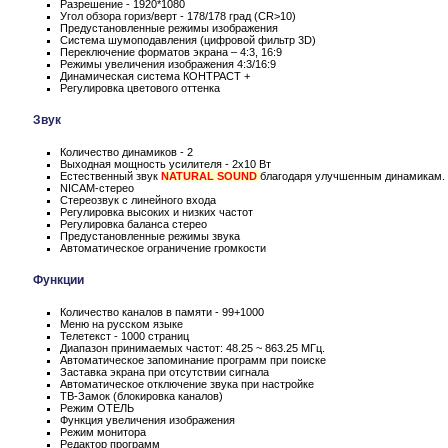
Разрешение - 1920*1080
Угол обзора гориз/верт - 178/178 град (CR>10)
Предустановленные режимы изображения
Система шумоподавления (цифровой фильтр 3D)
Переключение форматов экрана – 4:3, 16:9
Режимы увеличения изображения 4:3/16:9
Динамическая система КОНТРАСТ +
Регулировка цветового оттенка
Звук
Количество динамиков - 2
Выходная мощность усилителя - 2x10 Вт
Естественный звук
NATURAL SOUND
благодаря улучшенным динамикам.
NICAM-стерео
Стереозвук с линейного входа
Регулировка высоких и низких частот
Регулировка баланса стерео
Предустановленные режимы звука
Автоматическое ограничение громкости
Функции
Количество каналов в памяти - 99+1000
Меню на русском языке
Телетекст - 1000 страниц
Диапазон принимаемых частот: 48.25 ~ 863.25 МГц.
Автоматическое запоминание программ при поиске
Заставка экрана при отсутствии сигнала
Автоматическое отключение звука при настройке
ТВ-Замок (блокировка каналов)
Режим ОТЕЛЬ
Функция увеличения изображения
Режим монитора
Редактор программ