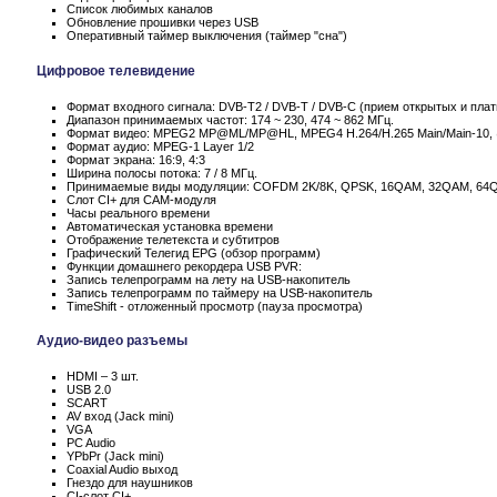
Список любимых каналов
Обновление прошивки через USB
Оперативный таймер выключения (таймер "сна")
Цифровое телевидение
Формат входного сигнала: DVB-T2 / DVB-T / DVB-C (прием открытых и пла
Диапазон принимаемых частот: 174 ~ 230, 474 ~ 862 МГц.
Формат видео: MPEG2 MP@ML/MP@HL, MPEG4 H.264/H.265 Main/Main-10,
Формат аудио: MPEG-1 Layer 1/2
Формат экрана: 16:9, 4:3
Ширина полосы потока: 7 / 8 МГц.
Принимаемые виды модуляции: COFDM 2K/8K, QPSK, 16QAM, 32QAM, 64
Слот CI+ для CAM-модуля
Часы реального времени
Автоматическая установка времени
Отображение телетекста и субтитров
Графический Телегид EPG (обзор программ)
Функции домашнего рекордера USB PVR:
Запись телепрограмм на лету на USB-накопитель
Запись телепрограмм по таймеру на USB-накопитель
TimeShift - отложенный просмотр (пауза просмотра)
Аудио-видео разъемы
HDMI – 3 шт.
USB 2.0
SCART
AV вход (Jack mini)
VGA
PC Audio
YPbPr (Jack mini)
Coaxial Audio выход
Гнездо для наушников
CI-слот CI+