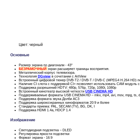
Цвет: черный
Основные
Размер экрана по диагонали - 43"
БЕЗРАМОЧНЫЙ
экран расширяет границы восприятия.
Металлический корпус телевизора.
Технология
DGview
в сочетании с ArtView
Встроенный цифровой тюнер DVB-T2 / DVB-T / DVB-C (MPEG4 H.264 HD) п
Наличие CI слота с поддержкой CI+ позволяет использовать CAM модуль с
Поддержка разрешений HDTV: 480p, 576p, 720p, 1080i, 1080p
Встроенный кинотеатр высокой четкости
USB CINEMA HD
Поддерживаемые форматы USB CINEMA HD – mkv, mp4, avi, mov, mpg, ts, d
Поддержка формата звука Долби AC3
Поддержка широкоэкранных киноформатов 20:9 и более
Стандарты приема: PAL, SECAM (TV), BG, DK, I
Поддержка HDMI 1.4a, HDCP 1.4
Изображение
Светодиодная подсветка – DLED
Регулировка яркости подсветки
Формат экрана - 16:9