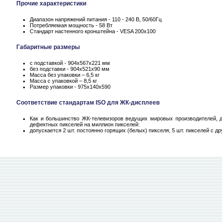
Прочие характеристики
Диапазон напряжений питания - 110 - 240 В, 50/60Гц
Потребляемая мощность - 58 Вт
Стандарт настенного кронштейна - VESA 200x100
Габаритные размеры
с подставкой - 904x567x221 мм
без подставки - 904x521x90 мм
Масса без упаковки – 6,5 кг
Масса c упаковкой – 8,5 кг
Размер упаковки - 975x140x590
Соответствие стандартам ISO для ЖК-дисплеев
Как и большинство ЖК-телевизоров ведущих мировых производителей, да
дефектных пикселей на миллион пикселей:
допускается 2 шт. постоянно горящих (белых) пикселя, 5 шт. пикселей с 