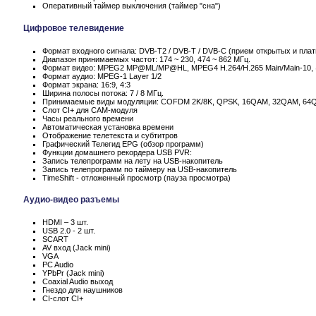
Оперативный таймер выключения (таймер "сна")
Цифровое телевидение
Формат входного сигнала: DVB-T2 / DVB-T / DVB-C (прием открытых и пла
Диапазон принимаемых частот: 174 ~ 230, 474 ~ 862 МГц.
Формат видео: MPEG2 MP@ML/MP@HL, MPEG4 H.264/H.265 Main/Main-10,
Формат аудио: MPEG-1 Layer 1/2
Формат экрана: 16:9, 4:3
Ширина полосы потока: 7 / 8 МГц.
Принимаемые виды модуляции: COFDM 2K/8K, QPSK, 16QAM, 32QAM, 64
Слот CI+ для CAM-модуля
Часы реального времени
Автоматическая установка времени
Отображение телетекста и субтитров
Графический Телегид EPG (обзор программ)
Функции домашнего рекордера USB PVR:
Запись телепрограмм на лету на USB-накопитель
Запись телепрограмм по таймеру на USB-накопитель
TimeShift - отложенный просмотр (пауза просмотра)
Аудио-видео разъемы
HDMI – 3 шт.
USB 2.0 - 2 шт.
SCART
AV вход (Jack mini)
VGA
PC Audio
YPbPr (Jack mini)
Coaxial Audio выход
Гнездо для наушников
CI-слот CI+