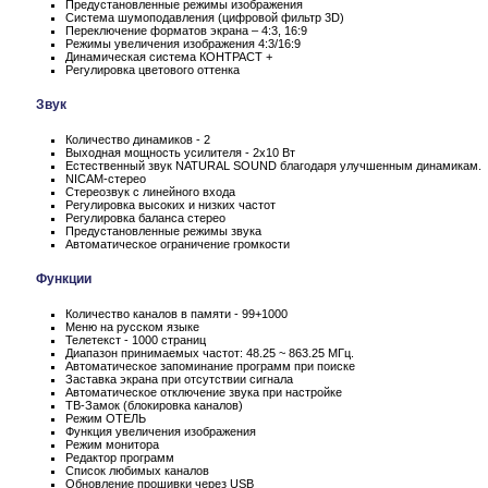
Предустановленные режимы изображения
Система шумоподавления (цифровой фильтр 3D)
Переключение форматов экрана – 4:3, 16:9
Режимы увеличения изображения 4:3/16:9
Динамическая система КОНТРАСТ +
Регулировка цветового оттенка
Звук
Количество динамиков - 2
Выходная мощность усилителя - 2x10 Вт
Естественный звук NATURAL SOUND благодаря улучшенным динамикам.
NICAM-стерео
Стереозвук с линейного входа
Регулировка высоких и низких частот
Регулировка баланса стерео
Предустановленные режимы звука
Автоматическое ограничение громкости
Функции
Количество каналов в памяти - 99+1000
Меню на русском языке
Телетекст - 1000 страниц
Диапазон принимаемых частот: 48.25 ~ 863.25 МГц.
Автоматическое запоминание программ при поиске
Заставка экрана при отсутствии сигнала
Автоматическое отключение звука при настройке
ТВ-Замок (блокировка каналов)
Режим ОТЕЛЬ
Функция увеличения изображения
Режим монитора
Редактор программ
Список любимых каналов
Обновление прошивки через USB