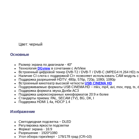
Цвет: черный
Основные
Размер экрана по диагонали - 40"
Технология
DGview
в сочетании с ArtView
Встроенный цифровой тюнер DVB-T2 / DVB-T / DVB-C (MPEG4 H.264 HD) п
Наличие CI слота с поддержкой CI+ позволяет использовать CAM модуль с
Поддержка разрешений HDTV: 480p, 576p, 720p, 1080i, 1080p
Встроенный кинотеатр высокой четкости
USB CINEMA HD
Поддерживаемые форматы USB CINEMA HD – mkv, mp4, avi, mov, mpg, ts, d
Поддержка формата звука Долби AC3
Поддержка широкоэкранных киноформатов 20:9 и более
Стандарты приема: PAL, SECAM (TV), BG, DK, I
Поддержка HDMI 1.4a, HDCP 1.4
Изображение
Светодиодная подсветка – DLED
Регулировка яркости подсветки
Формат экрана - 16:9
Разрешение - 1920*1080
Угол обзора гориз/верт - 178/178 град (CR>10)