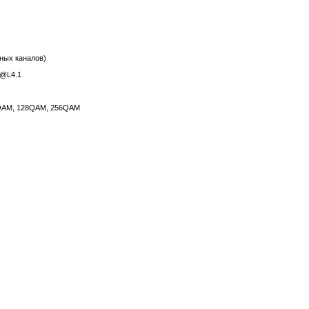
тных каналов)
 @L4.1
QAM, 128QAM, 256QAM