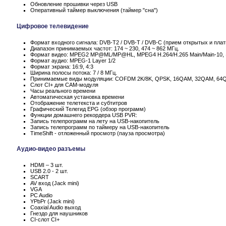
Обновление прошивки через USB
Оперативный таймер выключения (таймер "сна")
Цифровое телевидение
Формат входного сигнала: DVB-T2 / DVB-T / DVB-C (прием открытых и пла
Диапазон принимаемых частот: 174 ~ 230, 474 ~ 862 МГц.
Формат видео: MPEG2 MP@ML/MP@HL, MPEG4 H.264/H.265 Main/Main-10,
Формат аудио: MPEG-1 Layer 1/2
Формат экрана: 16:9, 4:3
Ширина полосы потока: 7 / 8 МГц.
Принимаемые виды модуляции: COFDM 2K/8K, QPSK, 16QAM, 32QAM, 64
Слот CI+ для CAM-модуля
Часы реального времени
Автоматическая установка времени
Отображение телетекста и субтитров
Графический Телегид EPG (обзор программ)
Функции домашнего рекордера USB PVR:
Запись телепрограмм на лету на USB-накопитель
Запись телепрограмм по таймеру на USB-накопитель
TimeShift - отложенный просмотр (пауза просмотра)
Аудио-видео разъемы
HDMI – 3 шт.
USB 2.0 - 2 шт.
SCART
AV вход (Jack mini)
VGA
PC Audio
YPbPr (Jack mini)
Coaxial Audio выход
Гнездо для наушников
CI-слот CI+