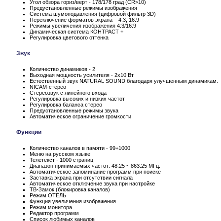
Угол обзора гориз/верт - 178/178 град (CR>10)
Предустановленные режимы изображения
Система шумоподавления (цифровой фильтр 3D)
Переключение форматов экрана – 4:3, 16:9
Режимы увеличения изображения 4:3/16:9
Динамическая система КОНТРАСТ +
Регулировка цветового оттенка
Звук
Количество динамиков - 2
Выходная мощность усилителя - 2x10 Вт
Естественный звук NATURAL SOUND благодаря улучшенным динамикам.
NICAM-стерео
Стереозвук с линейного входа
Регулировка высоких и низких частот
Регулировка баланса стерео
Предустановленные режимы звука
Автоматическое ограничение громкости
Функции
Количество каналов в памяти - 99+1000
Меню на русском языке
Телетекст - 1000 страниц
Диапазон принимаемых частот: 48.25 ~ 863.25 МГц.
Автоматическое запоминание программ при поиске
Заставка экрана при отсутствии сигнала
Автоматическое отключение звука при настройке
ТВ-Замок (блокировка каналов)
Режим ОТЕЛЬ
Функция увеличения изображения
Режим монитора
Редактор программ
Список любимых каналов