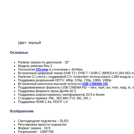
Цвет: черный
Основные
Размер экрана по диагонали - 32"
Модель ревизии Rev.2
Технология
DGview
в сочетании с ArtView
Встроенный цифровой тюнер DVB-T2 / DVB-T / DVB-C (MPEG4 H.264 HD) п
Наличие CI слота с поддержкой CI+ позволяет использовать CAM модуль с
Поддержка разрешений HDTV: 480p, 576p, 720p, 1080i, 1080p
Встроенный кинотеатр высокой четкости
USB CINEMA HD
Поддерживаемые форматы USB CINEMA HD – mkv, mp4, avi, mov, mpg, ts, d
Поддержка формата звука Долби AC3
Поддержка широкоэкранных киноформатов 20:9 и более
Стандарты приема: PAL, SECAM (TV), BG, DK, I
Поддержка HDMI 1.4a, HDCP 1.4
Изображение
Светодиодная подсветка – DLED
Регулировка яркости подсветки
Формат экрана - 16:9
Разрешение - 1366*768