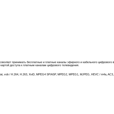
озволяет принимать бесплатные и платные каналы эфирного и кабельного цифрового 
 картой доступа к платным каналам цифрового телевидения.
at, vob / H.264, H.263, XviD, MPEG4 SP/ASP, MPEG2, MPEG1, MJPEG, HEVC / m4a, AC3