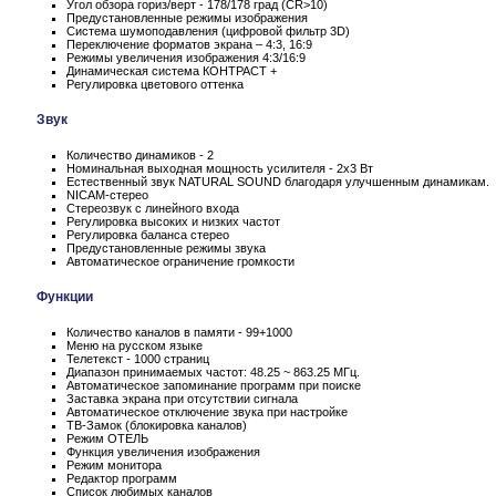
Угол обзора гориз/верт - 178/178 град (CR>10)
Предустановленные режимы изображения
Система шумоподавления (цифровой фильтр 3D)
Переключение форматов экрана – 4:3, 16:9
Режимы увеличения изображения 4:3/16:9
Динамическая система КОНТРАСТ +
Регулировка цветового оттенка
Звук
Количество динамиков - 2
Номинальная выходная мощность усилителя - 2x3 Вт
Естественный звук NATURAL SOUND благодаря улучшенным динамикам.
NICAM-стерео
Стереозвук с линейного входа
Регулировка высоких и низких частот
Регулировка баланса стерео
Предустановленные режимы звука
Автоматическое ограничение громкости
Функции
Количество каналов в памяти - 99+1000
Меню на русском языке
Телетекст - 1000 страниц
Диапазон принимаемых частот: 48.25 ~ 863.25 МГц.
Автоматическое запоминание программ при поиске
Заставка экрана при отсутствии сигнала
Автоматическое отключение звука при настройке
ТВ-Замок (блокировка каналов)
Режим ОТЕЛЬ
Функция увеличения изображения
Режим монитора
Редактор программ
Список любимых каналов