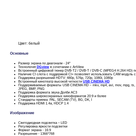
Цвет: белый
Основные
Размер экрана по диагонали - 24"
Технология
DGview
в сочетании с ArtView
Встроенный цифровой тюнер DVB-T2 / DVB-T / DVB-C (MPEG4 H.264 HD) п
Наличие CI слота с поддержкой CI+ позволяет использовать CAM модуль с
Поддержка разрешений HDTV: 480p, 576p, 720p, 1080i, 1080p
Встроенный кинотеатр высокой четкости
USB CINEMA HD
Поддерживаемые форматы USB CINEMA HD – mkv, mp4, avi, mov, mpg, ts, 
JPEG, BMP, PNG
Поддержка формата звука Долби AC3
Поддержка широкоэкранных киноформатов 20:9 и более
Стандарты приема: PAL, SECAM (TV), BG, DK, I
Поддержка HDMI 1.4a, HDCP 1.4
Изображение
Светодиодная подсветка – LED
Регулировка яркости подсветки
Формат экрана - 16:9
Разрешение - 1366*768