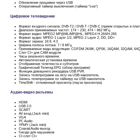
Обновление прошивки через USB
Оперативный таймер выключения (таймер "сна")
Цифровое телевидение
Формат входного сигнала: DVB-T2 / DVB-T / DVB-C (прием открытых и пла
Диапазон принимаемых частот: 174 ~ 230, 474 ~ 862 МГц.
Формат видео: MPEG2 MP@ML/MP@HL, MPEG4 H.264/H.265
Формат аудио: MPEG-1 Layer 1/2, MPEG-2 Layer 2, DD, DD+
Формат экрана: 16:9, 4:3
Ширина полосы потока: 7 / 8 МГц.
Принимаемые виды модуляции: COFDM 2K/8K, QPSK, 16QAM, 32QAM, 64
Слот CI+ для CAM-модуля
Часы реального времени
Автоматическая установка времени
Отображение телетекста и субтитров
Графический Телегид EPG (обзор программ)
Функции домашнего рекордера USB PVR:
Запись телепрограмм на лету на USB-накопитель
Запись телепрограмм по таймеру на USB-накопитель
TimeShift - отложенный просмотр (пауза просмотра)
Аудио-видео разъемы
HDMI
USB 2.0
SCART
AV вход (Jack mini)
VGA
PC Audio
YPbPr (Jack mini)
Coaxial Audio выход
Гнездо для наушников
CI-слот CI+