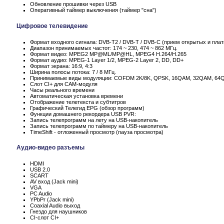
Обновление прошивки через USB
Оперативный таймер выключения (таймер "сна")
Цифровое телевидение
Формат входного сигнала: DVB-T2 / DVB-T / DVB-C (прием открытых и пла
Диапазон принимаемых частот: 174 ~ 230, 474 ~ 862 МГц.
Формат видео: MPEG2 MP@ML/MP@HL, MPEG4 H.264/H.265
Формат аудио: MPEG-1 Layer 1/2, MPEG-2 Layer 2, DD, DD+
Формат экрана: 16:9, 4:3
Ширина полосы потока: 7 / 8 МГц.
Принимаемые виды модуляции: COFDM 2K/8K, QPSK, 16QAM, 32QAM, 64
Слот CI+ для CAM-модуля
Часы реального времени
Автоматическая установка времени
Отображение телетекста и субтитров
Графический Телегид EPG (обзор программ)
Функции домашнего рекордера USB PVR:
Запись телепрограмм на лету на USB-накопитель
Запись телепрограмм по таймеру на USB-накопитель
TimeShift - отложенный просмотр (пауза просмотра)
Аудио-видео разъемы
HDMI
USB 2.0
SCART
AV вход (Jack mini)
VGA
PC Audio
YPbPr (Jack mini)
Coaxial Audio выход
Гнездо для наушников
CI-слот CI+