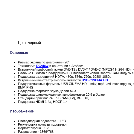
Цвет: черный
Основные
Размер экрана по диагонали - 20"
Технология
DGview
в сочетании с ArtView
Встроенный цифровой тюнер DVB-T2 / DVB-T / DVB-C (MPEG4 H.264 HD) п
Наличие CI слота с поддержкой CI+ позволяет использовать CAM модуль с
Поддержка разрешений HDTV: 480p, 576p, 720p, 1080i, 1080p
Встроенный кинотеатр высокой четкости
USB CINEMA HD
Поддерживаемые форматы USB CINEMA HD – mkv, mp4, avi, mov, mpg, ts, d
BMP, PNG
Поддержка формата звука Долби AC3
Поддержка широкоэкранных киноформатов 20:9 и более
Стандарты приема: PAL, SECAM (TV), BG, DK, I
Поддержка HDMI 1.4a, HDCP 1.4
Изображение
Светодиодная подсветка – LED
Регулировка яркости подсветки
Формат экрана - 16:9
Разрешение - 1366*768