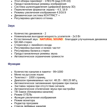
Угол обзора гориз/верт - 178/178 град (CR>10)
Предустановленные режимы изображения
Система шумоподавления (цифровой фильтр 3D)
Переключение форматов экрана – 4:3, 16:9
Режимы увеличения изображения 4:3/16:9
Динамическая система КОНТРАСТ +
Регулировка цветового оттенка
Звук
Количество динамиков - 2
Номинальная выходная мощность усилителя - 2x3 Вт
Естественный звук
NATURAL SOUND
благодаря улучшенным динамика
NICAM-стерео
Стереозвук с линейного входа
Регулировка высоких и низких частот
Регулировка баланса стерео
Предустановленные режимы звука
Автоматическое ограничение громкости
Функции
Количество каналов в памяти - 99+1000
Меню на русском языке
Телетекст - 1000 страниц
Диапазон принимаемых частот: 48.25 ~ 863.25 МГц.
Автоматическое запоминание программ при поиске
Заставка экрана при отсутствии сигнала
Автоматическое отключение звука при настройке
ТВ-Замок (блокировка каналов)
Режим ОТЕЛЬ
Функция увеличения изображения
Режим монитора
Редактор программ
Список любимых каналов