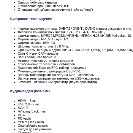
Список любимых каналов
Обновление прошивки через USB
Оперативный таймер выключения (таймер "сна")
Цифровое телевидение
Формат входного сигнала: DVB-T2 / DVB-T / DVB-C (прием открытых и пла
Диапазон принимаемых частот: 174 ~ 230, 474 ~ 862 МГц.
Формат видео: MPEG2 MP@ML/MP@HL, MPEG4 H.264/H.265 Main/Main-10,
Формат аудио: MPEG-1 Layer 1/2
Формат экрана: 16:9, 4:3
Ширина полосы потока: 7 / 8 МГц.
Принимаемые виды модуляции: COFDM 2K/8K, QPSK, 16QAM, 32QAM, 64
Слот CI+ для CAM-модуля
Часы реального времени
Автоматическая установка времени
Отображение телетекста и субтитров
Графический Телегид EPG (обзор программ)
Функции домашнего рекордера USB PVR:
Запись телепрограмм на лету на USB-накопитель
Запись телепрограмм по таймеру на USB-накопитель
TimeShift - отложенный просмотр (пауза просмотра)
Аудио-видео разъемы
HDMI – 3 шт.
USB 2.0 - 2 шт.
SCART
AV вход (Jack mini)
VGA
PC Audio
YPbPr (Jack mini)
Coaxial Audio выход
Гнездо для наушников
CI-слот CI+