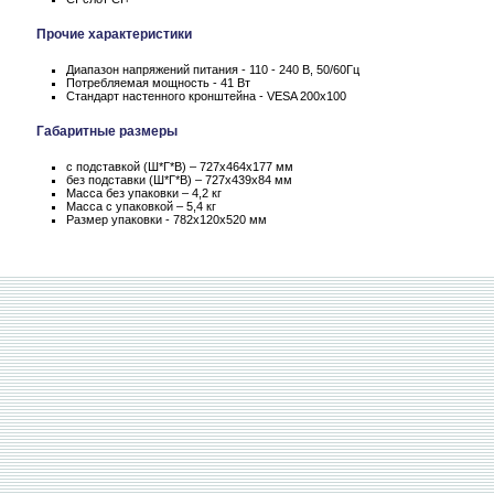
Прочие характеристики
Диапазон напряжений питания - 110 - 240 В, 50/60Гц
Потребляемая мощность - 41 Вт
Стандарт настенного кронштейна - VESA 200x100
Габаритные размеры
с подставкой (Ш*Г*В) – 727x464x177 мм
без подставки (Ш*Г*В) – 727x439x84 мм
Масса без упаковки – 4,2 кг
Масса c упаковкой – 5,4 кг
Размер упаковки - 782x120x520 мм