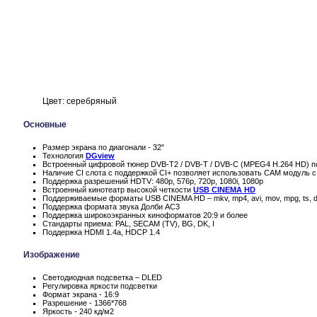
Цвет: серебряный
Основные
Размер экрана по диагонали - 32"
Технология
DGview
Встроенный цифровой тюнер DVB-T2 / DVB-T / DVB-C (MPEG4 H.264 HD) по
Наличие CI слота с поддержкой CI+ позволяет использовать CAM модуль с
Поддержка разрешений HDTV: 480p, 576p, 720p, 1080i, 1080p
Встроенный кинотеатр высокой четкости
USB CINEMA HD
Поддерживаемые форматы USB CINEMA HD – mkv, mp4, avi, mov, mpg, ts, d
Поддержка формата звука Долби AC3
Поддержка широкоэкранных киноформатов 20:9 и более
Стандарты приема: PAL, SECAM (TV), BG, DK, I
Поддержка HDMI 1.4a, HDCP 1.4
Изображение
Светодиодная подсветка – DLED
Регулировка яркости подсветки
Формат экрана - 16:9
Разрешение - 1366*768
Яркость - 240 кд/м2