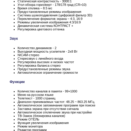
Статическая контрастность - 3000:1
Угол обзора гориз/верт - 178/178 град (CR>10)
Время отклика – 8.5 мс
Предустановленные режимы изображения
Система шумоподавления (цифровой фильтр 3D)
Переключение форматов экрана – 4:3, 16:9
Режимы увеличения изображения 4:3/16:9
Динамическая система КОНТРАСТ +
Регулировка цветового оттенка
Звук
Количество динамиков - 2
Выходная мощность усилителя - 2x8 Вт
NICAM-стерео
Стереозвук с линейного входа
Регулировка высоких и низких частот
Регулировка баланса стерео
Предустановленные режимы звука
Автоматическое ограничение громкости
Функции
Количество каналов в памяти - 99+1000
Меню на русском языке
Телетекст - 1000 страниц
Диапазон принимаемых частот: 48.25 ~ 863.25 МГц.
Автоматическое запоминание программ при поиске
Заставка экрана при отсутствии сигнала
Автоматическое отключение звука при настройке
ТВ-Замок (блокировка каналов)
Режим ОТЕЛЬ
Функция увеличения изображения
Режим монитора
Редактор программ