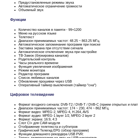
Предустановленные режимы звука
Автоматическое ограничение громкости
Объемный звук
Функции
Количество каналов в памяти - 99+1200
Меню на русском языке
Телетекст
Диапазон принимаемых частот: 48.25 ~ 863.25 МГц.
Автоматическое запоминание программ при поиске
Заставка экрана при отсутствии сигнала
Автоматическое отключение звука при настройке
ТВ-Замок (блокировка каналов)
Родительский контроль
Часы реального времени
Функция увеличения изображения
Режим монитора
Редактор программ
Список любимых каналов
Обновление прошивки через USB
Оперативный таймер выключения (таймер "сна")
Цифровое телевидение
Формат входного сигнала: DVB-T2 / DVB-T / DVB-C (прием открытых и пла
Диапазон принимаемых частот: 174 ~ 230, 474 ~ 862 МГц.
Формат видео: MPEG-2, MPEG-4, H.264, AVS
Формат аудио: MPEG-1 layer 1/2, MPEG-2 layer 2
Формат экрана: 16:9, 4:3
Слот CI+ для CAM-модуля
Отображение телетекста и субтитров
Графический Телегид EPG (обзор программ)
Функции домашнего рекордера USB PVR:
Запись телепрограмм на лету на USB-накопитель