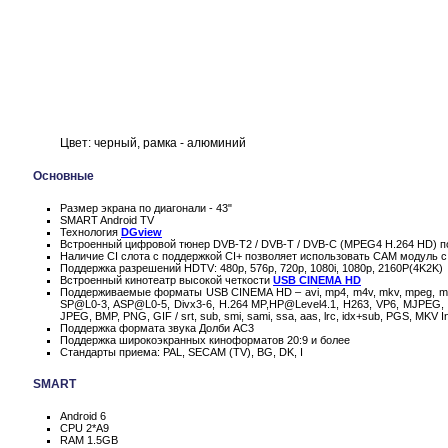
Цвет: черный, рамка - алюминий
Основные
Размер экрана по диагонали - 43"
SMART Android TV
Технология
DGview
Встроенный цифровой тюнер DVB-T2 / DVB-T / DVB-C (MPEG4 H.264 HD) п
Наличие CI слота с поддержкой CI+ позволяет использовать CAM модуль с
Поддержка разрешений HDTV: 480p, 576p, 720p, 1080i, 1080p, 2160P(4K2K)
Встроенный кинотеатр высокой четкости
USB CINEMA HD
Поддерживаемые форматы USB CINEMA HD – avi, mp4, m4v, mkv, mpeg, mov, t
SP@L0-3, ASP@L0-5, Divx3-6, H.264 MP,HP@Level4.1, H263, VP6, MJPEG, VC
JPEG, BMP, PNG, GIF / srt, sub, smi, sami, ssa, aas, lrc, idx+sub, PGS, MKV Inte
Поддержка формата звука Долби AC3
Поддержка широкоэкранных киноформатов 20:9 и более
Стандарты приема: PAL, SECAM (TV), BG, DK, I
SMART
Android 6
CPU 2*A9
RAM 1.5GB