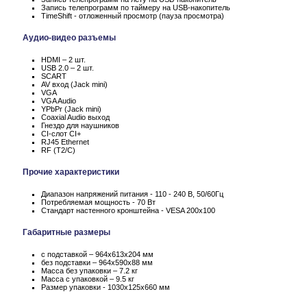
Запись телепрограмм по таймеру на USB-накопитель
TimeShift - отложенный просмотр (пауза просмотра)
Аудио-видео разъемы
HDMI – 2 шт.
USB 2.0 – 2 шт.
SCART
AV вход (Jack mini)
VGA
VGA Audio
YPbPr (Jack mini)
Coaxial Audio выход
Гнездо для наушников
CI-слот CI+
RJ45 Ethernet
RF (T2/C)
Прочие характеристики
Диапазон напряжений питания - 110 - 240 В, 50/60Гц
Потребляемая мощность - 70 Вт
Стандарт настенного кронштейна - VESA 200x100
Габаритные размеры
с подставкой – 964x613x204 мм
без подставки – 964x590x88 мм
Масса без упаковки – 7.2 кг
Масса c упаковкой – 9.5 кг
Размер упаковки - 1030x125x660 мм