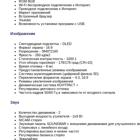
ROM 8GB
Wi-Fi беспроводное подключение к Интернет.
Проводное подключение к Интернет.
Маркет приложений
Встроенный браузер
Youtube
Возможность установки программ с USB.
Изображение
Светодиодная подсветка – DLED
Формат экрана - 16:9
Разрешение - 3840*2160
Яркость - 260 кд/м2
Статическая контрастность - 1000:1
Угол обзора гориз/верт - 178/178 град (CR>10)
Время отклика – 8 мс
Предустановленные режимы изображения
Система шумоподавления (цифровой фильтр 3D)
Переключение форматов экрана – 4:3, 16:9
Режимы увеличения изображения
Динамическая система КОНТРАСТ +
Регулировка цветового оттенка
Частота кадров 50/60 Гц в зависимости от входного сигнала
Звук
Количество динамиков - 2
Выходная мощность усилителя - 2x8 Вт
NICAM-стерео
Звуковая панель SOUNDBAR с внешними динамиками для улучшенного зв
Стереозвук с линейного входа
Регулировка высоких и низких частот
Регулировка баланса стерео
Эквалайзер