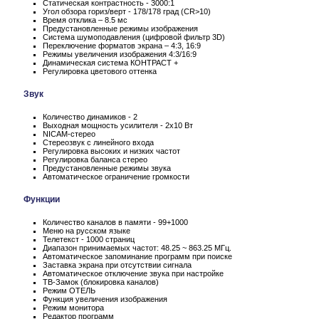
Статическая контрастность - 3000:1
Угол обзора гориз/верт - 178/178 град (CR>10)
Время отклика – 8.5 мс
Предустановленные режимы изображения
Система шумоподавления (цифровой фильтр 3D)
Переключение форматов экрана – 4:3, 16:9
Режимы увеличения изображения 4:3/16:9
Динамическая система КОНТРАСТ +
Регулировка цветового оттенка
Звук
Количество динамиков - 2
Выходная мощность усилителя - 2x10 Вт
NICAM-стерео
Стереозвук с линейного входа
Регулировка высоких и низких частот
Регулировка баланса стерео
Предустановленные режимы звука
Автоматическое ограничение громкости
Функции
Количество каналов в памяти - 99+1000
Меню на русском языке
Телетекст - 1000 страниц
Диапазон принимаемых частот: 48.25 ~ 863.25 МГц.
Автоматическое запоминание программ при поиске
Заставка экрана при отсутствии сигнала
Автоматическое отключение звука при настройке
ТВ-Замок (блокировка каналов)
Режим ОТЕЛЬ
Функция увеличения изображения
Режим монитора
Редактор программ