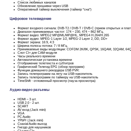
Список любимых каналов
Обновление прошивки через USB
Оперативный таймер выключения (таймер "сна")
Цифровое телевидение
Формат входного сигнала: DVB-T2 / DVB-T / DVB-C (прием открытых и пла
Диапазон принимаемых частот: 174 ~ 230, 474 ~ 862 МГц.
Формат видео: MPEG2 MP@ML/MP@HL, MPEG4 H.264/H.265
Формат аудио: MPEG-1 Layer 1/2, MPEG-2 Layer 2, DD, DD+
Формат экрана: 16:9, 4:3
Ширина полосы потока: 7 / 8 МГц.
Принимаемые виды модуляции: COFDM 2K/8K, QPSK, 16QAM, 32QAM, 64
Слот CI+ для CAM-модуля
Часы реального времени
Автоматическая установка времени
Отображение телетекста и субтитров
Графический Телегид EPG (обзор программ)
Функции домашнего рекордера USB PVR:
Запись телепрограмм на лету на USB-накопитель
Запись телепрограмм по таймеру на USB-накопитель
TimeShift - отложенный просмотр (пауза просмотра)
Аудио-видео разъемы
HDMI – 3 шт.
USB 2.0 - 2 шт.
SCART
AV вход (Jack mini)
VGA
PC Audio
YPbPr (Jack mini)
Coaxial Audio выход
Гнездо для наушников
CI-слот CI+