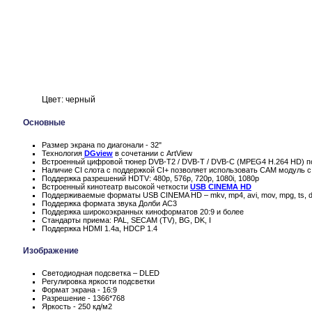
Цвет: черный
Основные
Размер экрана по диагонали - 32"
Технология
DGview
в сочетании с ArtView
Встроенный цифровой тюнер DVB-T2 / DVB-T / DVB-C (MPEG4 H.264 HD) п
Наличие CI слота с поддержкой CI+ позволяет использовать CAM модуль с
Поддержка разрешений HDTV: 480p, 576p, 720p, 1080i, 1080p
Встроенный кинотеатр высокой четкости
USB CINEMA HD
Поддерживаемые форматы USB CINEMA HD – mkv, mp4, avi, mov, mpg, ts, d
Поддержка формата звука Долби AC3
Поддержка широкоэкранных киноформатов 20:9 и более
Стандарты приема: PAL, SECAM (TV), BG, DK, I
Поддержка HDMI 1.4a, HDCP 1.4
Изображение
Светодиодная подсветка – DLED
Регулировка яркости подсветки
Формат экрана - 16:9
Разрешение - 1366*768
Яркость - 250 кд/м2