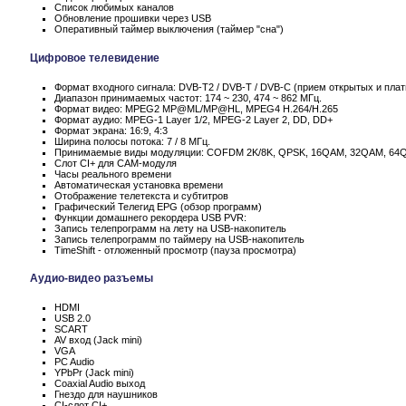
Список любимых каналов
Обновление прошивки через USB
Оперативный таймер выключения (таймер "сна")
Цифровое телевидение
Формат входного сигнала: DVB-T2 / DVB-T / DVB-C (прием открытых и пла
Диапазон принимаемых частот: 174 ~ 230, 474 ~ 862 МГц.
Формат видео: MPEG2 MP@ML/MP@HL, MPEG4 H.264/H.265
Формат аудио: MPEG-1 Layer 1/2, MPEG-2 Layer 2, DD, DD+
Формат экрана: 16:9, 4:3
Ширина полосы потока: 7 / 8 МГц.
Принимаемые виды модуляции: COFDM 2K/8K, QPSK, 16QAM, 32QAM, 64
Слот CI+ для CAM-модуля
Часы реального времени
Автоматическая установка времени
Отображение телетекста и субтитров
Графический Телегид EPG (обзор программ)
Функции домашнего рекордера USB PVR:
Запись телепрограмм на лету на USB-накопитель
Запись телепрограмм по таймеру на USB-накопитель
TimeShift - отложенный просмотр (пауза просмотра)
Аудио-видео разъемы
HDMI
USB 2.0
SCART
AV вход (Jack mini)
VGA
PC Audio
YPbPr (Jack mini)
Coaxial Audio выход
Гнездо для наушников
CI-слот CI+