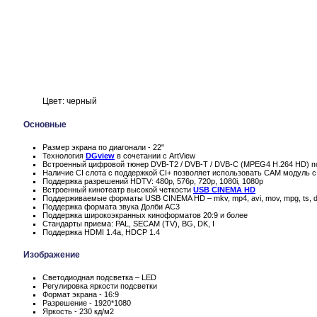
Цвет: черный
Основные
Размер экрана по диагонали - 22"
Технология
DGview
в сочетании с ArtView
Встроенный цифровой тюнер DVB-T2 / DVB-T / DVB-C (MPEG4 H.264 HD) п
Наличие CI слота с поддержкой CI+ позволяет использовать CAM модуль с
Поддержка разрешений HDTV: 480p, 576p, 720p, 1080i, 1080p
Встроенный кинотеатр высокой четкости
USB CINEMA HD
Поддерживаемые форматы USB CINEMA HD – mkv, mp4, avi, mov, mpg, ts, d
Поддержка формата звука Долби AC3
Поддержка широкоэкранных киноформатов 20:9 и более
Стандарты приема: PAL, SECAM (TV), BG, DK, I
Поддержка HDMI 1.4a, HDCP 1.4
Изображение
Светодиодная подсветка – LED
Регулировка яркости подсветки
Формат экрана - 16:9
Разрешение - 1920*1080
Яркость - 230 кд/м2