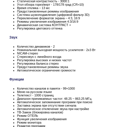
Статическая контрастность - 3000:1
Угол обзора гориз/верт - 178/178 град (CR>10)
Время отклика – 13 мс
Предустановленные режимы изображения
Система шумоподавления (цифровой фильтр 3D)
Переключение форматов экрана – 4:3, 16:9
Режимы увеличения изображения 4:3/16:9
Динамическая система КОНТРАСТ +
Регулировка цветового оттенка
Звук
Количество динамиков - 2
Номинальная выходная мощность усилителя - 2x3 Вт
NICAM-стерео
Стереозвук с линейного входа
Регулировка высоких и низких частот
Регулировка баланса стерео
Предустановленные режимы звука
Автоматическое ограничение громкости
Функции
Количество каналов в памяти - 99+1000
Меню на русском языке
Телетекст - 1000 страниц
Диапазон принимаемых частот: 48.25 ~ 863.25 МГц.
Автоматическое запоминание программ при поиске
Заставка экрана при отсутствии сигнала
Автоматическое отключение звука при настройке
ТВ-Замок (блокировка каналов)
Режим ОТЕЛЬ
Функция увеличения изображения
Режим монитора
Редактор программ