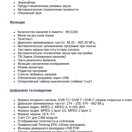
Эквалайзер
Предустановленные режимы звука
Автоматическое ограничение громкости
Объемный звук
Функции
Количество каналов в памяти - 99+1200
Меню на русском языке
Телетекст
Диапазон принимаемых частот: 48.25 ~ 863.25 МГц.
Автоматическое запоминание программ при поиске
Заставка экрана при отсутствии сигнала
Автоматическое отключение звука при настройке
ТВ-Замок (блокировка каналов)
Часы реального времени
Функция увеличения изображения
Режим монитора
Редактор программ
Список любимых каналов
Обновление прошивки через USB
Оперативный таймер выключения (таймер "сна")
Цифровое телевидение
Формат входного сигнала: DVB-T2 / DVB-T / DVB-C (прием открытых и пла
Диапазон принимаемых частот: 174 ~ 230, 474 ~ 862 МГц.
Формат видео: MPEG-2, MPEG-4, H.264, AVS
Формат аудио: MPEG-1 layer 1/2, MPEG-2 layer 2
Формат экрана: 16:9, 4:3
Слот CI+ для CAM-модуля
Отображение телетекста и субтитров
Графический Телегид EPG (обзор программ)
Функции домашнего рекордера USB PVR:
Запись телепрограмм на лету на USB-накопитель