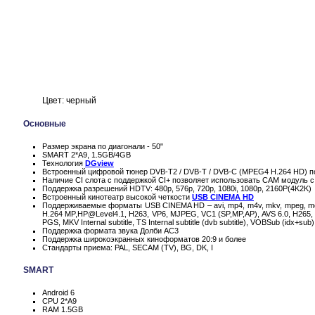
Цвет: черный
Основные
Размер экрана по диагонали - 50"
SMART 2*A9, 1.5GB/4GB
Технология
DGview
Встроенный цифровой тюнер DVB-T2 / DVB-T / DVB-C (MPEG4 H.264 HD) п
Наличие CI слота с поддержкой CI+ позволяет использовать CAM модуль с
Поддержка разрешений HDTV: 480p, 576p, 720p, 1080i, 1080p, 2160P(4K2K)
Встроенный кинотеатр высокой четкости
USB CINEMA HD
Поддерживаемые форматы USB CINEMA HD – avi, mp4, m4v, mkv, mpeg, mov, t
H.264 MP,HP@Level4.1, H263, VP6, MJPEG, VC1 (SP,MP,AP), AVS 6.0, H265, VP
PGS, MKV Internal subtitle, TS Internal subtitle (dvb subtitle), VOBSub (idx+sub)
Поддержка формата звука Долби AC3
Поддержка широкоэкранных киноформатов 20:9 и более
Стандарты приема: PAL, SECAM (TV), BG, DK, I
SMART
Android 6
CPU 2*A9
RAM 1.5GB