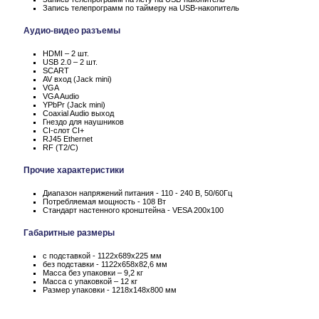
Запись телепрограмм по таймеру на USB-накопитель
Аудио-видео разъемы
HDMI – 2 шт.
USB 2.0 – 2 шт.
SCART
AV вход (Jack mini)
VGA
VGA Audio
YPbPr (Jack mini)
Coaxial Audio выход
Гнездо для наушников
CI-слот CI+
RJ45 Ethernet
RF (T2/C)
Прочие характеристики
Диапазон напряжений питания - 110 - 240 В, 50/60Гц
Потребляемая мощность - 108 Вт
Стандарт настенного кронштейна - VESA 200x100
Габаритные размеры
с подставкой - 1122x689x225 мм
без подставки - 1122x658x82,6 мм
Масса без упаковки – 9,2 кг
Масса c упаковкой – 12 кг
Размер упаковки - 1218x148x800 мм