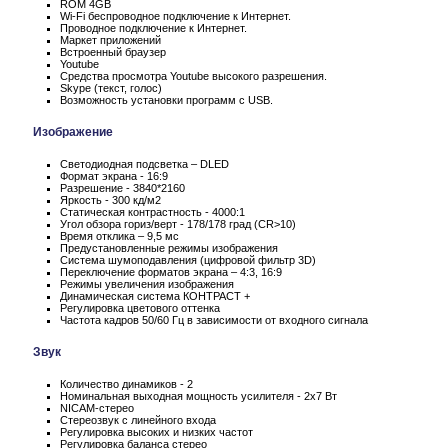
ROM 4GB
Wi-Fi беспроводное подключение к Интернет.
Проводное подключение к Интернет.
Маркет приложений
Встроенный браузер
Youtube
Средства просмотра Youtube высокого разрешения.
Skype (текст, голос)
Возможность установки программ с USB.
Изображение
Светодиодная подсветка – DLED
Формат экрана - 16:9
Разрешение - 3840*2160
Яркость - 300 кд/м2
Статическая контрастность - 4000:1
Угол обзора гориз/верт - 178/178 град (CR>10)
Время отклика – 9,5 мс
Предустановленные режимы изображения
Система шумоподавления (цифровой фильтр 3D)
Переключение форматов экрана – 4:3, 16:9
Режимы увеличения изображения
Динамическая система КОНТРАСТ +
Регулировка цветового оттенка
Частота кадров 50/60 Гц в зависимости от входного сигнала
Звук
Количество динамиков - 2
Номинальная выходная мощность усилителя - 2x7 Вт
NICAM-стерео
Стереозвук с линейного входа
Регулировка высоких и низких частот
Регулировка баланса стерео