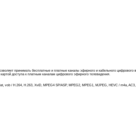
зволяет принимать бесплатные и платные каналы эфирного и кабельного цифрового в
 картой доступа к платным каналам цифрового эфирного телевидения.
at, vob / H.264, H.263, XviD, MPEG4 SP/ASP, MPEG2, MPEG1, MJPEG, HEVC / m4a, AC3