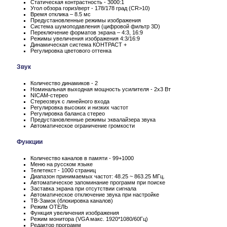
Статическая контрастность - 3000:1
Угол обзора гориз/верт - 178/178 град (CR>10)
Время отклика – 8.5 мс
Предустановленные режимы изображения
Система шумоподавления (цифровой фильтр 3D)
Переключение форматов экрана – 4:3, 16:9
Режимы увеличения изображения 4:3/16:9
Динамическая система КОНТРАСТ +
Регулировка цветового оттенка
Звук
Количество динамиков - 2
Номинальная выходная мощность усилителя - 2x3 Вт
NICAM-стерео
Стереозвук с линейного входа
Регулировка высоких и низких частот
Регулировка баланса стерео
Предустановленные режимы эквалайзера звука
Автоматическое ограничение громкости
Функции
Количество каналов в памяти - 99+1000
Меню на русском языке
Телетекст - 1000 страниц
Диапазон принимаемых частот: 48.25 ~ 863.25 МГц.
Автоматическое запоминание программ при поиске
Заставка экрана при отсутствии сигнала
Автоматическое отключение звука при настройке
ТВ-Замок (блокировка каналов)
Режим ОТЕЛЬ
Функция увеличения изображения
Режим монитора (VGA макс. 1920*1080/60Гц)
Редактор программ