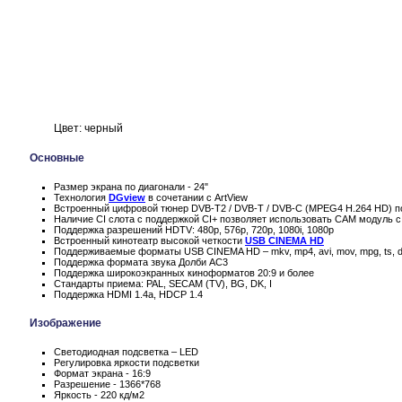
Цвет: черный
Основные
Размер экрана по диагонали - 24"
Технология
DGview
в сочетании с ArtView
Встроенный цифровой тюнер DVB-T2 / DVB-T / DVB-C (MPEG4 H.264 HD) по
Наличие CI слота с поддержкой CI+ позволяет использовать CAM модуль с
Поддержка разрешений HDTV: 480p, 576p, 720p, 1080i, 1080p
Встроенный кинотеатр высокой четкости
USB CINEMA HD
Поддерживаемые форматы USB CINEMA HD – mkv, mp4, avi, mov, mpg, ts, d
Поддержка формата звука Долби AC3
Поддержка широкоэкранных киноформатов 20:9 и более
Стандарты приема: PAL, SECAM (TV), BG, DK, I
Поддержка HDMI 1.4a, HDCP 1.4
Изображение
Светодиодная подсветка – LED
Регулировка яркости подсветки
Формат экрана - 16:9
Разрешение - 1366*768
Яркость - 220 кд/м2