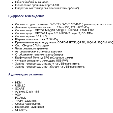
Список любимых каналов
Обновление прошивки через USB
Оперативный таймер выключения (таймер "сна")
Цифровое телевидение
Формат входного сигнала: DVB-T2 / DVB-T / DVB-C (прием открытых и пла
Диапазон принимаемых частот: 174 ~ 230, 474 ~ 862 МГц.
Формат видео: MPEG2 MP@ML/MP@HL, MPEG4 H.264/H.265
Формат аудио: MPEG-1 Layer 1/2, MPEG-2 Layer 2, DD, DD+
Формат экрана: 16:9, 4:3
Ширина полосы потока: 7 / 8 МГц.
Принимаемые виды модуляции: COFDM 2K/8K, QPSK, 16QAM, 32QAM, 64
Слот CI+ для CAM-модуля
Часы реального времени
Автоматическая установка времени
Отображение телетекста и субтитров
Графический Телегид EPG (обзор программ)
Функции домашнего рекордера USB PVR:
Запись телепрограмм на лету на USB-накопитель
Запись телепрограмм по таймеру на USB-накопитель
Аудио-видео разъемы
HDMI
USB 2.0
SCART
AV вход (Jack mini)
VGA
PC Audio
YPbPr (Jack mini)
Coaxial Audio выход
Гнездо для наушников
CI-слот CI+