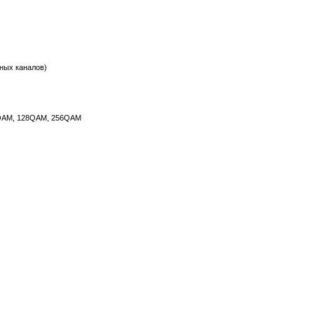
тных каналов)
QAM, 128QAM, 256QAM