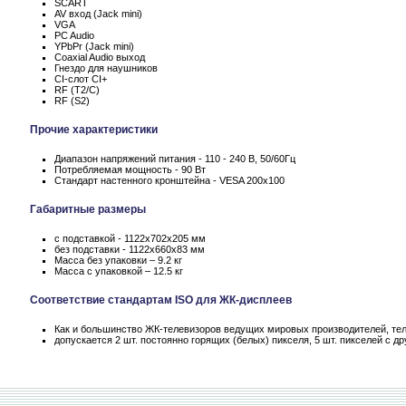
SCART
AV вход (Jack mini)
VGA
PC Audio
YPbPr (Jack mini)
Coaxial Audio выход
Гнездо для наушников
CI-слот CI+
RF (T2/C)
RF (S2)
Прочие характеристики
Диапазон напряжений питания - 110 - 240 В, 50/60Гц
Потребляемая мощность - 90 Вт
Стандарт настенного кронштейна - VESA 200x100
Габаритные размеры
с подставкой - 1122x702x205 мм
без подставки - 1122x660x83 мм
Масса без упаковки – 9.2 кг
Масса c упаковкой – 12.5 кг
Соответствие стандартам ISO для ЖК-дисплеев
Как и большинство ЖК-телевизоров ведущих мировых производителей, теле
допускается 2 шт. постоянно горящих (белых) пикселя, 5 шт. пикселей с 