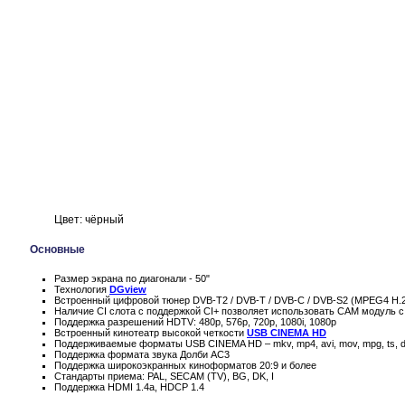
Цвет: чёрный
Основные
Размер экрана по диагонали - 50"
Технология
DGview
Встроенный цифровой тюнер DVB-T2 / DVB-T / DVB-C / DVB-S2 (MPEG4 H.26
Наличие CI слота с поддержкой CI+ позволяет использовать CAM модуль с
Поддержка разрешений HDTV: 480p, 576p, 720p, 1080i, 1080p
Встроенный кинотеатр высокой четкости
USB CINEMA HD
Поддерживаемые форматы USB CINEMA HD – mkv, mp4, avi, mov, mpg, ts, d
Поддержка формата звука Долби AC3
Поддержка широкоэкранных киноформатов 20:9 и более
Стандарты приема: PAL, SECAM (TV), BG, DK, I
Поддержка HDMI 1.4a, HDCP 1.4