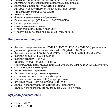
Автоматическое запоминание программ при поиске
Заставка экрана при отсутствии сигнала
Автоматическое отключение звука при настройке
ТВ-Замок (блокировка каналов)
Режим ОТЕЛЬ
Функция увеличения изображения
Режим монитора (VGA макс. 1366*768/60Гц)
Редактор программ
Список любимых каналов
Обновление прошивки через USB
Оперативный таймер выключения (таймер "сна")
Цифровое телевидение
Формат входного сигнала: DVB-T2 / DVB-T / DVB-C / DVB-S2 (прием открыт
Диапазон принимаемых частот: 174 ~ 230, 474 ~ 862 МГц.
Формат видео: MPEG2 MP@ML/MP@HL, MPEG4 H.264/H.265 Main/Main-10,
Формат аудио: MPEG-1 Layer 1/2
Формат экрана: 16:9, 4:3
Ширина полосы потока: 7 / 8 МГц.
Принимаемые виды модуляции: COFDM 2K/8K, QPSK, 16QAM, 32QAM, 64
Слот CI+ для CAM-модуля
Часы реального времени
Автоматическая установка времени
Отображение телетекста и субтитров
Графический Телегид EPG (обзор программ)
Функции домашнего рекордера USB PVR:
Запись телепрограмм на лету на USB-накопитель
Запись телепрограмм по таймеру на USB-накопитель
Аудио-видео разъемы
HDMI – 3 шт.
USB 2.0 - 2 шт.