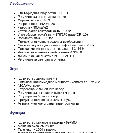
Изображение
Светодиодная подсветка – DLED
Регулировка яркости подсветки
Формат экрана - 16:9
Разрешение - 1920*1080
Яркость - 300 кд/м2
Статическая контрастность - 4000:1
Угол обзора гориз/верт - 178/178 град (CR>10)
Время отклика – 8.5 мс
Предустановленные режимы изображения
Система шумоподавления (цифровой фильтр 3D)
Переключение форматов экрана – 4:3, 16:9
Режимы увеличения изображения 4:3/16:9
Динамическая система КОНТРАСТ +
Регулировка цветового оттенка
Звук
Количество динамиков - 2
Номинальная выходная мощность усилителя - 2x6 Вт
NICAM-стерео
Стереозвук с линейного входа
Регулировка высоких и низких частот
Регулировка баланса стерео
Предустановленные режимы звука
Автоматическое ограничение громкости
Функции
Количество каналов в памяти - 99+500
Меню на русском языке
Телетекст - 1000 страниц
Диапазон принимаемых частот: 48.25 ~ 863.25 МГц.