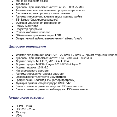
Меню на русском языке
Телетекст
Диапазон принимаемых частот: 48.25 ~ 863.25 МГц.
Автоматическое запоминание программ при поиске
Заставка экрана при отсутствии сигнала
Автоматическое отключение звука при настройке
ТВ-Замок (блокировка каналов)
Функция увеличения изображения
Режим монитора
Редактор программ
Список любимых каналов
Обновление прошивки через USB
Оперативный таймер выключения (таймер "сна")
Цифровое телевидение
Формат входного сигнала: DVB-T2 / DVB-T / DVB-C (прием открытых канал
Диапазон принимаемых частот: 174 ~ 230, 474 ~ 862 МГц.
Формат видео: MPEG-2, MPEG-4, H.264
Формат аудио: MPEG-1 layer 1/2, MPEG-2 layer 2
Формат экрана: 16:9, 4:3
Часы реального времени
Автоматическая установка времени
Отображение телетекста и субтитров
Графический Телегид EPG (обзор программ)
Функции домашнего рекордера USB PVR:
Запись телепрограмм на лету на USB-накопитель
Запись телепрограмм по таймеру на USB-накопитель
Аудио-видео разъемы
HDMI – 2 шт.
USB 2.0 – 2 шт.
AV вход
VGA