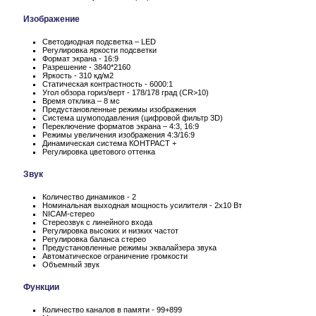
Изображение
Светодиодная подсветка – LED
Регулировка яркости подсветки
Формат экрана - 16:9
Разрешение - 3840*2160
Яркость - 310 кд/м2
Статическая контрастность - 6000:1
Угол обзора гориз/верт - 178/178 град (CR>10)
Время отклика – 8 мс
Предустановленные режимы изображения
Система шумоподавления (цифровой фильтр 3D)
Переключение форматов экрана – 4:3, 16:9
Режимы увеличения изображения 4:3/16:9
Динамическая система КОНТРАСТ +
Регулировка цветового оттенка
Звук
Количество динамиков - 2
Номинальная выходная мощность усилителя - 2x10 Вт
NICAM-стерео
Стереозвук с линейного входа
Регулировка высоких и низких частот
Регулировка баланса стерео
Предустановленные режимы эквалайзера звука
Автоматическое ограничение громкости
Объемный звук
Функции
Количество каналов в памяти - 99+899