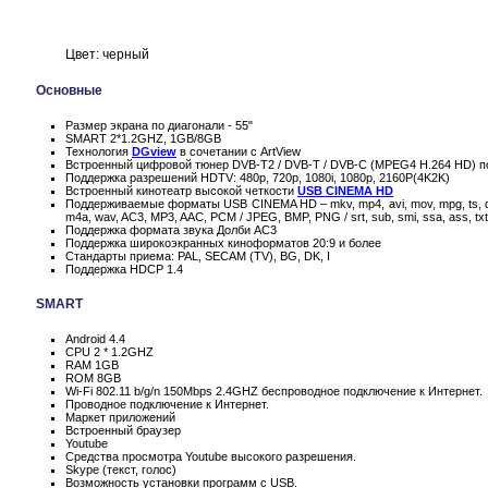
Цвет: черный
Основные
Размер экрана по диагонали - 55"
SMART 2*1.2GHZ, 1GB/8GB
Технология
DGview
в сочетании с ArtView
Встроенный цифровой тюнер DVB-T2 / DVB-T / DVB-C (MPEG4 H.264 HD) п
Поддержка разрешений HDTV: 480p, 720p, 1080i, 1080p, 2160P(4K2K)
Встроенный кинотеатр высокой четкости
USB CINEMA HD
Поддерживаемые форматы USB CINEMA HD – mkv, mp4, avi, mov, mpg, ts, da
m4a, wav, AC3, MP3, AAC, PCM / JPEG, BMP, PNG / srt, sub, smi, ssa, ass, txt
Поддержка формата звука Долби AC3
Поддержка широкоэкранных киноформатов 20:9 и более
Стандарты приема: PAL, SECAM (TV), BG, DK, I
Поддержка HDCP 1.4
SMART
Android 4.4
CPU 2 * 1.2GHZ
RAM 1GB
ROM 8GB
Wi-Fi 802.11 b/g/n 150Mbps 2.4GHZ беспроводное подключение к Интернет.
Проводное подключение к Интернет.
Маркет приложений
Встроенный браузер
Youtube
Средства просмотра Youtube высокого разрешения.
Skype (текст, голос)
Возможность установки программ с USB.