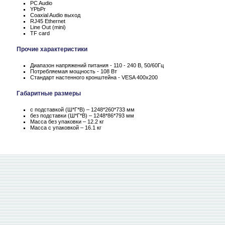
PC Audio
YPbPr
Coaxial Audio выход
RJ45 Ethernet
Line Out (mini)
TF card
Прочие характеристики
Диапазон напряжений питания - 110 - 240 В, 50/60Гц
Потребляемая мощность - 108 Вт
Стандарт настенного кронштейна - VESA 400x200
Габаритные размеры
с подставкой (Ш*Г*В) – 1248*260*733 мм
без подставки (Ш*Г*В) – 1248*86*793 мм
Масса без упаковки – 12.2 кг
Масса c упаковкой – 16.1 кг