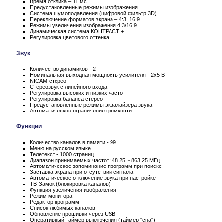
Время отклика – 11 мс
Предустановленные режимы изображения
Система шумоподавления (цифровой фильтр 3D)
Переключение форматов экрана – 4:3, 16:9
Режимы увеличения изображения 4:3/16:9
Динамическая система КОНТРАСТ +
Регулировка цветового оттенка
Звук
Количество динамиков - 2
Номинальная выходная мощность усилителя - 2x5 Вт
NICAM-стерео
Стереозвук с линейного входа
Регулировка высоких и низких частот
Регулировка баланса стерео
Предустановленные режимы эквалайзера звука
Автоматическое ограничение громкости
Функции
Количество каналов в памяти - 99
Меню на русском языке
Телетекст - 1000 страниц
Диапазон принимаемых частот: 48.25 ~ 863.25 МГц.
Автоматическое запоминание программ при поиске
Заставка экрана при отсутствии сигнала
Автоматическое отключение звука при настройке
ТВ-Замок (блокировка каналов)
Функция увеличения изображения
Режим монитора
Редактор программ
Список любимых каналов
Обновление прошивки через USB
Оперативный таймер выключения (таймер "сна")