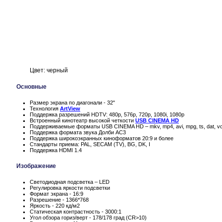
Цвет: черный
Основные
Размер экрана по диагонали - 32"
Технология
ArtView
Поддержка разрешений HDTV: 480p, 576p, 720p, 1080i, 1080p
Встроенный кинотеатр высокой четкости
USB CINEMA HD
Поддерживаемые форматы USB CINEMA HD – mkv, mp4, avi, mpg, ts, dat, v
Поддержка формата звука Долби AC3
Поддержка широкоэкранных киноформатов 20:9 и более
Стандарты приема: PAL, SECAM (TV), BG, DK, I
Поддержка HDMI 1.4
Изображение
Светодиодная подсветка – LED
Регулировка яркости подсветки
Формат экрана - 16:9
Разрешение - 1366*768
Яркость - 220 кд/м2
Статическая контрастность - 3000:1
Угол обзора гориз/верт - 178/178 град (CR>10)