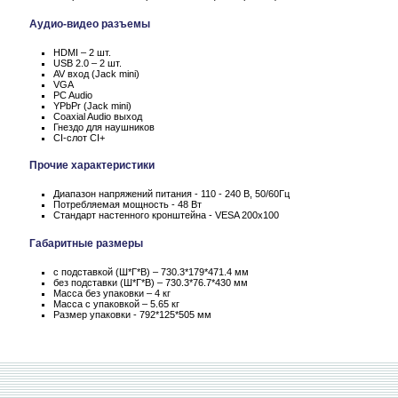
Аудио-видео разъемы
HDMI – 2 шт.
USB 2.0 – 2 шт.
AV вход (Jack mini)
VGA
PC Audio
YPbPr (Jack mini)
Coaxial Audio выход
Гнездо для наушников
CI-слот CI+
Прочие характеристики
Диапазон напряжений питания - 110 - 240 В, 50/60Гц
Потребляемая мощность - 48 Вт
Стандарт настенного кронштейна - VESA 200x100
Габаритные размеры
с подставкой (Ш*Г*В) – 730.3*179*471.4 мм
без подставки (Ш*Г*В) – 730.3*76.7*430 мм
Масса без упаковки – 4 кг
Масса c упаковкой – 5.65 кг
Размер упаковки - 792*125*505 мм