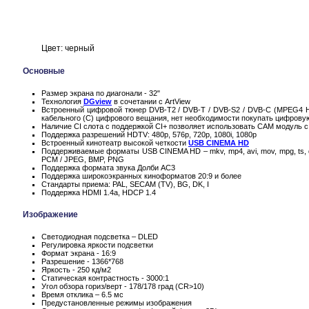
Цвет: черный
Основные
Размер экрана по диагонали - 32"
Технология
DGview
в сочетании с ArtView
Встроенный цифровой тюнер DVB-T2 / DVB-T / DVB-S2 / DVB-C (MPEG4 H.
кабельного (C) цифрового вещания, нет необходимости покупать цифровую
Наличие CI слота с поддержкой CI+ позволяет использовать CAM модуль с
Поддержка разрешений HDTV: 480p, 576p, 720p, 1080i, 1080p
Встроенный кинотеатр высокой четкости
USB CINEMA HD
Поддерживаемые форматы USB CINEMA HD – mkv, mp4, avi, mov, mpg, ts, 
PCM / JPEG, BMP, PNG
Поддержка формата звука Долби AC3
Поддержка широкоэкранных киноформатов 20:9 и более
Стандарты приема: PAL, SECAM (TV), BG, DK, I
Поддержка HDMI 1.4a, HDCP 1.4
Изображение
Светодиодная подсветка – DLED
Регулировка яркости подсветки
Формат экрана - 16:9
Разрешение - 1366*768
Яркость - 250 кд/м2
Статическая контрастность - 3000:1
Угол обзора гориз/верт - 178/178 град (CR>10)
Время отклика – 6.5 мс
Предустановленные режимы изображения