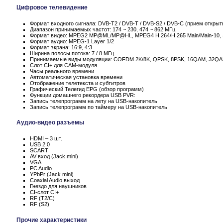
Цифровое телевидение
Формат входного сигнала: DVB-T2 / DVB-T / DVB-S2 / DVB-C (прием открыт
Диапазон принимаемых частот: 174 ~ 230, 474 ~ 862 МГц.
Формат видео: MPEG2 MP@ML/MP@HL, MPEG4 H.264/H.265 Main/Main-10,
Формат аудио: MPEG-1 Layer 1/2
Формат экрана: 16:9, 4:3
Ширина полосы потока: 7 / 8 МГц.
Принимаемые виды модуляции: COFDM 2K/8K, QPSK, 8PSK, 16QAM, 32Q
Слот CI+ для CAM-модуля
Часы реального времени
Автоматическая установка времени
Отображение телетекста и субтитров
Графический Телегид EPG (обзор программ)
Функции домашнего рекордера USB PVR:
Запись телепрограмм на лету на USB-накопитель
Запись телепрограмм по таймеру на USB-накопитель
Аудио-видео разъемы
HDMI – 3 шт.
USB 2.0
SCART
AV вход (Jack mini)
VGA
PC Audio
YPbPr (Jack mini)
Coaxial Audio выход
Гнездо для наушников
CI-слот CI+
RF (T2/C)
RF (S2)
Прочие характеристики