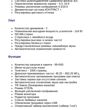
Система шумоподавления (цифровой фильтр 3D)
Переключение форматов экрана – 4:3, 16:9
Режимы увеличения изображения 4:3/16:9
Динамическая система КОНТРАСТ +
Регулировка цветового оттенка
Звук
Количество динамиков - 2
Номинальная выходная мощность усилителя - 2x8 Вт
NICAM-стерео
Стереозвук с линейного входа
Регулировка высоких и низких частот
Регулировка баланса стерео
Предустановленные режимы эквалайзера звука
Автоматическое ограничение громкости
Функции
Количество каналов в памяти - 99+500
Меню на русском языке
Телетекст - 1000 страниц
Диапазон принимаемых частот: 48.25 ~ 863.25 МГц.
Автоматическое запоминание программ при поиске
Заставка экрана при отсутствии сигнала
Автоматическое отключение звука при настройке
ТВ-Замок (блокировка каналов)
Режим ОТЕЛЬ
Функция увеличения изображения
Режим монитора
Редактор программ
Список любимых каналов
Обновление прошивки через USB
Оперативный таймер выключения (таймер "сна")