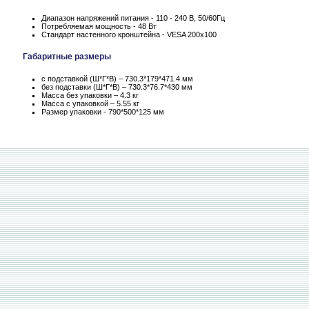
Диапазон напряжений питания - 110 - 240 В, 50/60Гц
Потребляемая мощность - 48 Вт
Стандарт настенного кронштейна - VESA 200x100
Габаритные размеры
с подставкой (Ш*Г*В) – 730.3*179*471.4 мм
без подставки (Ш*Г*В) – 730.3*76.7*430 мм
Масса без упаковки – 4.3 кг
Масса c упаковкой – 5.55 кг
Размер упаковки - 790*500*125 мм