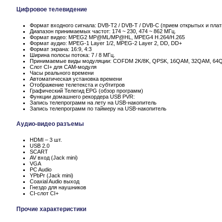
Цифровое телевидение
Формат входного сигнала: DVB-T2 / DVB-T / DVB-C (прием открытых и пла
Диапазон принимаемых частот: 174 ~ 230, 474 ~ 862 МГц.
Формат видео: MPEG2 MP@ML/MP@HL, MPEG4 H.264/H.265
Формат аудио: MPEG-1 Layer 1/2, MPEG-2 Layer 2, DD, DD+
Формат экрана: 16:9, 4:3
Ширина полосы потока: 7 / 8 МГц.
Принимаемые виды модуляции: COFDM 2K/8K, QPSK, 16QAM, 32QAM, 64
Слот CI+ для CAM-модуля
Часы реального времени
Автоматическая установка времени
Отображение телетекста и субтитров
Графический Телегид EPG (обзор программ)
Функции домашнего рекордера USB PVR:
Запись телепрограмм на лету на USB-накопитель
Запись телепрограмм по таймеру на USB-накопитель
Аудио-видео разъемы
HDMI – 3 шт.
USB 2.0
SCART
AV вход (Jack mini)
VGA
PC Audio
YPbPr (Jack mini)
Coaxial Audio выход
Гнездо для наушников
CI-слот CI+
Прочие характеристики