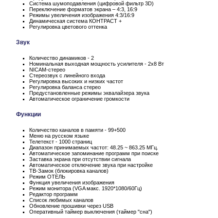
Система шумоподавления (цифровой фильтр 3D)
Переключение форматов экрана – 4:3, 16:9
Режимы увеличения изображения 4:3/16:9
Динамическая система КОНТРАСТ +
Регулировка цветового оттенка
Звук
Количество динамиков - 2
Номинальная выходная мощность усилителя - 2x8 Вт
NICAM-стерео
Стереозвук с линейного входа
Регулировка высоких и низких частот
Регулировка баланса стерео
Предустановленные режимы эквалайзера звука
Автоматическое ограничение громкости
Функции
Количество каналов в памяти - 99+500
Меню на русском языке
Телетекст - 1000 страниц
Диапазон принимаемых частот: 48.25 ~ 863.25 МГц.
Автоматическое запоминание программ при поиске
Заставка экрана при отсутствии сигнала
Автоматическое отключение звука при настройке
ТВ-Замок (блокировка каналов)
Режим ОТЕЛЬ
Функция увеличения изображения
Режим монитора (VGA макс. 1920*1080/60Гц)
Редактор программ
Список любимых каналов
Обновление прошивки через USB
Оперативный таймер выключения (таймер "сна")