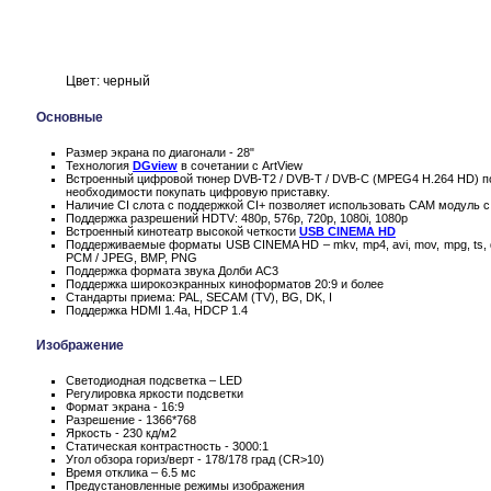
Цвет: черный
Основные
Размер экрана по диагонали - 28"
Технология
DGview
в сочетании с ArtView
Встроенный цифровой тюнер DVB-T2 / DVB-T / DVB-C (MPEG4 H.264 HD) по
необходимости покупать цифровую приставку.
Наличие CI слота с поддержкой CI+ позволяет использовать CAM модуль с
Поддержка разрешений HDTV: 480p, 576p, 720p, 1080i, 1080p
Встроенный кинотеатр высокой четкости
USB CINEMA HD
Поддерживаемые форматы USB CINEMA HD – mkv, mp4, avi, mov, mpg, ts, 
PCM / JPEG, BMP, PNG
Поддержка формата звука Долби AC3
Поддержка широкоэкранных киноформатов 20:9 и более
Стандарты приема: PAL, SECAM (TV), BG, DK, I
Поддержка HDMI 1.4a, HDCP 1.4
Изображение
Светодиодная подсветка – LED
Регулировка яркости подсветки
Формат экрана - 16:9
Разрешение - 1366*768
Яркость - 230 кд/м2
Статическая контрастность - 3000:1
Угол обзора гориз/верт - 178/178 град (CR>10)
Время отклика – 6.5 мс
Предустановленные режимы изображения