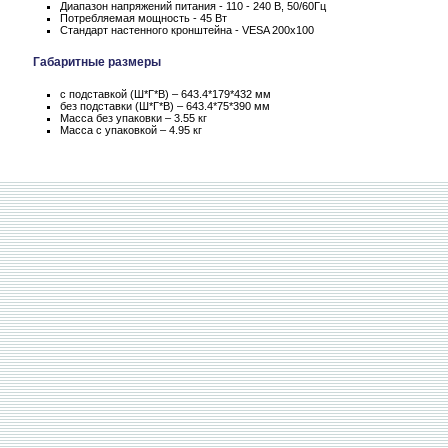
Диапазон напряжений питания - 110 - 240 В, 50/60Гц
Потребляемая мощность - 45 Вт
Стандарт настенного кронштейна - VESA 200x100
Габаритные размеры
с подставкой (Ш*Г*В) – 643.4*179*432 мм
без подставки (Ш*Г*В) – 643.4*75*390 мм
Масса без упаковки – 3.55 кг
Масса c упаковкой – 4.95 кг