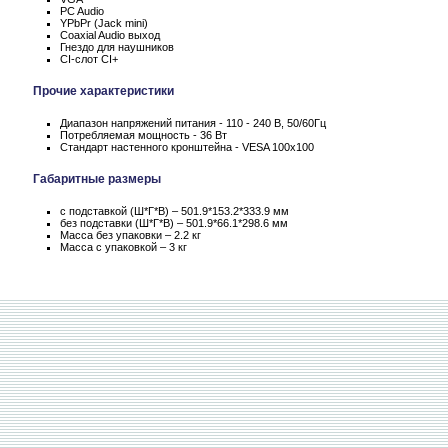
PC Audio
YPbPr (Jack mini)
Coaxial Audio выход
Гнездо для наушников
CI-слот CI+
Прочие характеристики
Диапазон напряжений питания - 110 - 240 В, 50/60Гц
Потребляемая мощность - 36 Вт
Стандарт настенного кронштейна - VESA 100x100
Габаритные размеры
с подставкой (Ш*Г*В) – 501.9*153.2*333.9 мм
без подставки (Ш*Г*В) – 501.9*66.1*298.6 мм
Масса без упаковки – 2.2 кг
Масса c упаковкой – 3 кг