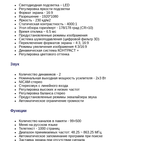
Светодиодная подсветка – LED
Регулировка яркости подсветки
Формат экрана - 16:9
Разрешение - 1920*1080
Яркость - 230 кд/м2
Статическая контрастность - 4000:1
Угол обзора гориз/верт - 178/178 град (CR>10)
Время отклика – 6.5 мс
Предустановленные режимы изображения
Система шумоподавления (цифровой фильтр 3D)
Переключение форматов экрана – 4:3, 16:9
Режимы увеличения изображения 4:3/16:9
Динамическая система КОНТРАСТ +
Регулировка цветового оттенка
Звук
Количество динамиков - 2
Номинальная выходная мощность усилителя - 2x3 Вт
NICAM-стерео
Стереозвук с линейного входа
Регулировка высоких и низких частот
Регулировка баланса стерео
Предустановленные режимы эквалайзера звука
Автоматическое ограничение громкости
Функции
Количество каналов в памяти - 99+500
Меню на русском языке
Телетекст - 1000 страниц
Диапазон принимаемых частот: 48.25 ~ 863.25 МГц.
Автоматическое запоминание программ при поиске
Заставка экрана при отсутствии сигнала