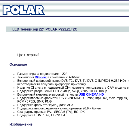
LED Телевизор 22" POLAR P22L21T2C
Цвет: черный
Основные
Размер экрана по диагонали - 22"
Технология
DGview
в сочетании с ArtView
Встроенный цифровой тюнер DVB-T2 / DVB-T / DVB-C (MPEG4 H.264 HD) по
необходимости покупать цифровую приставку.
Наличие CI слота с поддержкой CI+ позволяет использовать CAM модуль с
Поддержка разрешений HDTV: 480p, 576p, 720p, 1080i, 1080p
Встроенный кинотеатр высокой четкости
USB CINEMA HD
Поддерживаемые форматы USB CINEMA HD – mkv, mp4, avi, mov, mpg, ts, 
PCM / JPEG, BMP, PNG
Поддержка формата звука Долби AC3
Поддержка широкоэкранных киноформатов 20:9 и более
Стандарты приема: PAL, SECAM (TV), BG, DK, I
Поддержка HDMI 1.4a, HDCP 1.4
Изображение