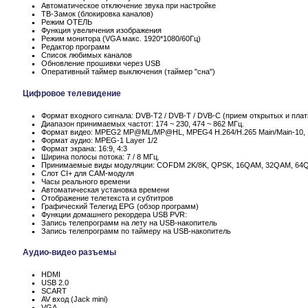
Автоматическое отключение звука при настройке
ТВ-Замок (блокировка каналов)
Режим ОТЕЛЬ
Функция увеличения изображения
Режим монитора (VGA макс. 1920*1080/60Гц)
Редактор программ
Список любимых каналов
Обновление прошивки через USB
Оперативный таймер выключения (таймер "сна")
Цифровое телевидение
Формат входного сигнала: DVB-T2 / DVB-T / DVB-C (прием открытых и пла
Диапазон принимаемых частот: 174 ~ 230, 474 ~ 862 МГц.
Формат видео: MPEG2 MP@ML/MP@HL, MPEG4 H.264/H.265 Main/Main-10,
Формат аудио: MPEG-1 Layer 1/2
Формат экрана: 16:9, 4:3
Ширина полосы потока: 7 / 8 МГц.
Принимаемые виды модуляции: COFDM 2K/8K, QPSK, 16QAM, 32QAM, 64
Слот CI+ для CAM-модуля
Часы реального времени
Автоматическая установка времени
Отображение телетекста и субтитров
Графический Телегид EPG (обзор программ)
Функции домашнего рекордера USB PVR:
Запись телепрограмм на лету на USB-накопитель
Запись телепрограмм по таймеру на USB-накопитель
Аудио-видео разъемы
HDMI
USB 2.0
SCART
AV вход (Jack mini)
VGA