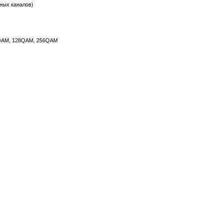
тных каналов)
QAM, 128QAM, 256QAM