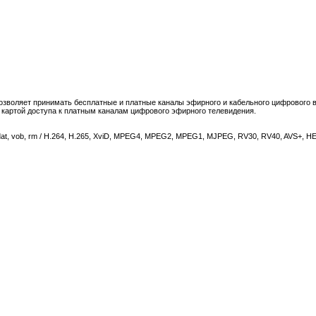
зволяет принимать бесплатные и платные каналы эфирного и кабельного цифрового в
 картой доступа к платным каналам цифрового эфирного телевидения.
at, vob, rm / H.264, H.265, XviD, MPEG4, MPEG2, MPEG1, MJPEG, RV30, RV40, AVS+, 