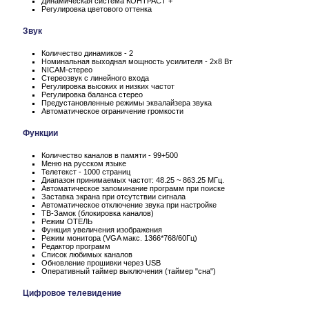
Динамическая система КОНТРАСТ +
Регулировка цветового оттенка
Звук
Количество динамиков - 2
Номинальная выходная мощность усилителя - 2x8 Вт
NICAM-стерео
Стереозвук с линейного входа
Регулировка высоких и низких частот
Регулировка баланса стерео
Предустановленные режимы эквалайзера звука
Автоматическое ограничение громкости
Функции
Количество каналов в памяти - 99+500
Меню на русском языке
Телетекст - 1000 страниц
Диапазон принимаемых частот: 48.25 ~ 863.25 МГц.
Автоматическое запоминание программ при поиске
Заставка экрана при отсутствии сигнала
Автоматическое отключение звука при настройке
ТВ-Замок (блокировка каналов)
Режим ОТЕЛЬ
Функция увеличения изображения
Режим монитора (VGA макс. 1366*768/60Гц)
Редактор программ
Список любимых каналов
Обновление прошивки через USB
Оперативный таймер выключения (таймер "сна")
Цифровое телевидение