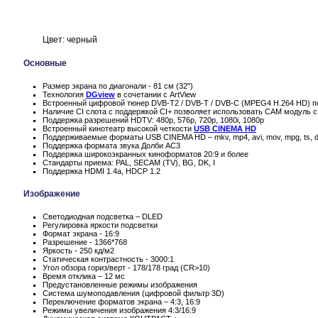
Цвет: черный
Основные
Размер экрана по диагонали - 81 см (32")
Технология
DGview
в сочетании с ArtView
Встроенный цифровой тюнер DVB-T2 / DVB-T / DVB-C (MPEG4 H.264 HD) по
Наличие CI слота с поддержкой CI+ позволяет использовать CAM модуль с
Поддержка разрешений HDTV: 480p, 576p, 720p, 1080i, 1080p
Встроенный кинотеатр высокой четкости
USB CINEMA HD
Поддерживаемые форматы USB CINEMA HD – mkv, mp4, avi, mov, mpg, ts, d
Поддержка формата звука Долби AC3
Поддержка широкоэкранных киноформатов 20:9 и более
Стандарты приема: PAL, SECAM (TV), BG, DK, I
Поддержка HDMI 1.4a, HDCP 1.2
Изображение
Светодиодная подсветка – DLED
Регулировка яркости подсветки
Формат экрана - 16:9
Разрешение - 1366*768
Яркость - 250 кд/м2
Статическая контрастность - 3000:1
Угол обзора гориз/верт - 178/178 град (CR>10)
Время отклика – 12 мс
Предустановленные режимы изображения
Система шумоподавления (цифровой фильтр 3D)
Переключение форматов экрана – 4:3, 16:9
Режимы увеличения изображения 4:3/16:9