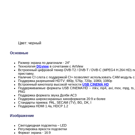
Цвет: черный
Основные
Размер экрана по диагонали - 24"
Технология
DGview
в сочетании с ArtView
Встроенный цифровой тюнер DVB-T2 / DVB-T / DVB-C (MPEG4 H.264 HD) п
приставку.
Наличие CI слота с поддержкой CI+ позволяет использовать CAM модуль с
Поддержка разрешений HDTV: 480p, 576p, 720p, 1080i, 1080p
Встроенный кинотеатр высокой четкости
USB CINEMA HD
Поддерживаемые форматы USB CINEMA HD – mkv, mp4, avi, mov, mpg, ts, 
PNG
Поддержка формата звука Долби AC3
Поддержка широкоэкранных киноформатов 20:9 и более
Стандарты приема: PAL, SECAM (TV), BG, DK, I
Поддержка HDMI 1.4a, HDCP 1.2
Изображение
Светодиодная подсветка – LED
Регулировка яркости подсветки
Формат экрана - 16:9