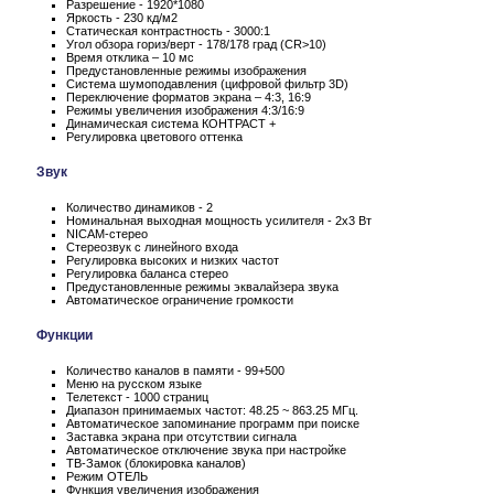
Разрешение - 1920*1080
Яркость - 230 кд/м2
Статическая контрастность - 3000:1
Угол обзора гориз/верт - 178/178 град (CR>10)
Время отклика – 10 мс
Предустановленные режимы изображения
Система шумоподавления (цифровой фильтр 3D)
Переключение форматов экрана – 4:3, 16:9
Режимы увеличения изображения 4:3/16:9
Динамическая система КОНТРАСТ +
Регулировка цветового оттенка
Звук
Количество динамиков - 2
Номинальная выходная мощность усилителя - 2x3 Вт
NICAM-стерео
Стереозвук с линейного входа
Регулировка высоких и низких частот
Регулировка баланса стерео
Предустановленные режимы эквалайзера звука
Автоматическое ограничение громкости
Функции
Количество каналов в памяти - 99+500
Меню на русском языке
Телетекст - 1000 страниц
Диапазон принимаемых частот: 48.25 ~ 863.25 МГц.
Автоматическое запоминание программ при поиске
Заставка экрана при отсутствии сигнала
Автоматическое отключение звука при настройке
ТВ-Замок (блокировка каналов)
Режим ОТЕЛЬ
Функция увеличения изображения