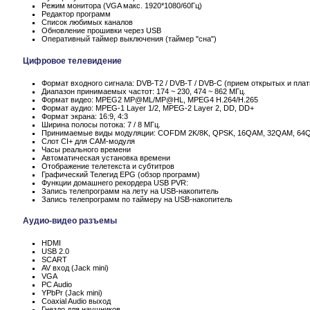
Режим монитора (VGA макс. 1920*1080/60Гц)
Редактор программ
Список любимых каналов
Обновление прошивки через USB
Оперативный таймер выключения (таймер "сна")
Цифровое телевидение
Формат входного сигнала: DVB-T2 / DVB-T / DVB-C (прием открытых и пла
Диапазон принимаемых частот: 174 ~ 230, 474 ~ 862 МГц.
Формат видео: MPEG2 MP@ML/MP@HL, MPEG4 H.264/H.265
Формат аудио: MPEG-1 Layer 1/2, MPEG-2 Layer 2, DD, DD+
Формат экрана: 16:9, 4:3
Ширина полосы потока: 7 / 8 МГц.
Принимаемые виды модуляции: COFDM 2K/8K, QPSK, 16QAM, 32QAM, 64
Слот CI+ для CAM-модуля
Часы реального времени
Автоматическая установка времени
Отображение телетекста и субтитров
Графический Телегид EPG (обзор программ)
Функции домашнего рекордера USB PVR:
Запись телепрограмм на лету на USB-накопитель
Запись телепрограмм по таймеру на USB-накопитель
Аудио-видео разъемы
HDMI
USB 2.0
SCART
AV вход (Jack mini)
VGA
PC Audio
YPbPr (Jack mini)
Coaxial Audio выход
Гнездо для наушников