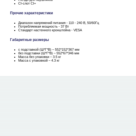
CI-слот CI+
Прочие характеристики
Диапазон напряжений питания - 110 - 240 В, 50/60Гц
Потребляемая мощность - 37 Вт
Стандарт настенного кронштейна - VESA
Габаритные размеры
с подставкой (Ш*Г*В) – 552*152*367 мм
без подставки (Ш*Г*В) – 552*67*346 мм
Масса без упаковки – 3.5 кг
Масса c упаковкой – 4.3 кг