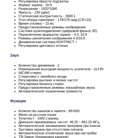
Регулировка яркости подсветки
Формат экрана - 16:9
Разрешение - 1920*1080
Яркость - 230 кд/м2
Статическая контрастность - 3000:1
Угол обзора гориз/верт - 178/178 град (CR>10)
Время отклика – 15 мс
Предустановленные режимы изображения
Система шумоподавления (цифровой фильтр 3D)
Переключение форматов экрана – 4:3, 16:9
Режимы увеличения изображения 4:3/16:9
Динамическая система КОНТРАСТ +
Регулировка цветового оттенка
Звук
Количество динамиков - 2
Номинальная выходная мощность усилителя - 2x3 Вт
NICAM-стерео
Стереозвук с линейного входа
Регулировка высоких и низких частот
Регулировка баланса стерео
Предустановленные режимы эквалайзера звука
Автоматическое ограничение громкости
Функции
Количество каналов в памяти - 99+500
Меню на русском языке
Телетекст - 1000 страниц
Диапазон принимаемых частот: 48.25 ~ 863.25 МГц.
Автоматическое запоминание программ при поиске
Заставка экрана при отсутствии сигнала
Автоматическое отключение звука при настройке
ТВ-Замок (блокировка каналов)