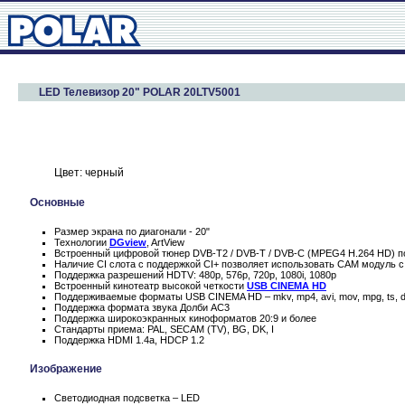
LED Телевизор 20" POLAR 20LTV5001
Цвет: черный
Основные
Размер экрана по диагонали - 20"
Технологии
DGview
, ArtView
Встроенный цифровой тюнер DVB-T2 / DVB-T / DVB-C (MPEG4 H.264 HD) по
Наличие CI слота с поддержкой CI+ позволяет использовать CAM модуль с
Поддержка разрешений HDTV: 480p, 576p, 720p, 1080i, 1080p
Встроенный кинотеатр высокой четкости
USB CINEMA HD
Поддерживаемые форматы USB CINEMA HD – mkv, mp4, avi, mov, mpg, ts, d
Поддержка формата звука Долби AC3
Поддержка широкоэкранных киноформатов 20:9 и более
Стандарты приема: PAL, SECAM (TV), BG, DK, I
Поддержка HDMI 1.4a, HDCP 1.2
Изображение
Светодиодная подсветка – LED