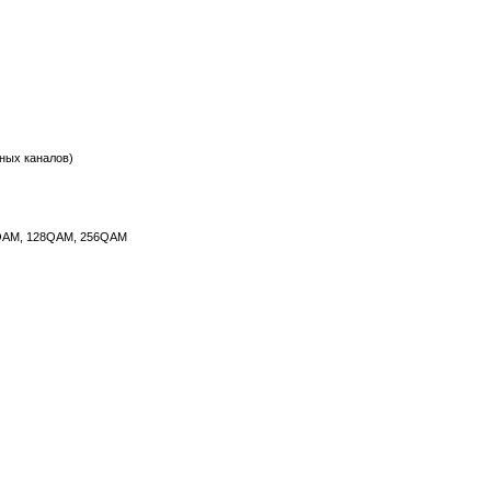
тных каналов)
QAM, 128QAM, 256QAM