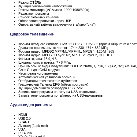
Режим ОТЕЛЬ
Функция увеличения изображения
Режим монитора (VGA макс. 1920*1080/60Гц)
Редактор программ
Список любимых каналов
Обновление прошивки через USB
Оперативный таймер выключения (таймер "сна")
Цифровое телевидение
Формат входного сигнала: DVB-T2 / DVB-T / DVB-C (прием открытых и пла
Диапазон принимаемых частот: 174 ~ 230, 474 ~ 862 МГц.
Формат видео: MPEG2 MP@ML/MP@HL, MPEG4 H.264/H.265
Формат аудио: MPEG-1 Layer 1/2, MPEG-2 Layer 2, DD, DD+
Формат экрана: 16:9, 4:3
Ширина полосы потока: 7 / 8 МГц.
Принимаемые виды модуляции: COFDM 2K/8K, QPSK, 16QAM, 32QAM, 64
Слот CI+ для CAM-модуля
Часы реального времени
Автоматическая установка времени
Отображение телетекста и субтитров
Графический Телегид EPG (обзор программ)
Функции домашнего рекордера USB PVR:
Запись телепрограмм на лету на USB-накопитель
Запись телепрограмм по таймеру на USB-накопитель
Аудио-видео разъемы
HDMI
USB 2.0
SCART
AV вход (Jack mini)
VGA
PC Audio
YPbPr (Jack mini)