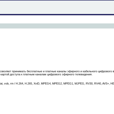
зволяет принимать бесплатные и платные каналы эфирного и кабельного цифрового в
 картой доступа к платным каналам цифрового эфирного телевидения.
at, vob, rm / H.264, H.265, XviD, MPEG4, MPEG2, MPEG1, MJPEG, RV30, RV40, AVS+, 