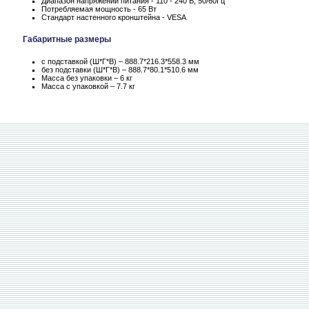
Диапазон напряжений питания - 110 - 240 В, 50/60Гц
Потребляемая мощность - 65 Вт
Стандарт настенного кронштейна - VESA
Габаритные размеры
с подставкой (Ш*Г*В) – 888.7*216.3*558.3 мм
без подставки (Ш*Г*В) – 888.7*80.1*510.6 мм
Масса без упаковки – 6 кг
Масса c упаковкой – 7.7 кг