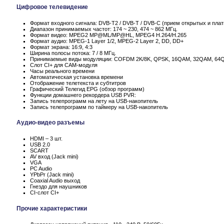
Цифровое телевидение
Формат входного сигнала: DVB-T2 / DVB-T / DVB-C (прием открытых и пла
Диапазон принимаемых частот: 174 ~ 230, 474 ~ 862 МГц.
Формат видео: MPEG2 MP@ML/MP@HL, MPEG4 H.264/H.265
Формат аудио: MPEG-1 Layer 1/2, MPEG-2 Layer 2, DD, DD+
Формат экрана: 16:9, 4:3
Ширина полосы потока: 7 / 8 МГц.
Принимаемые виды модуляции: COFDM 2K/8K, QPSK, 16QAM, 32QAM, 64
Слот CI+ для CAM-модуля
Часы реального времени
Автоматическая установка времени
Отображение телетекста и субтитров
Графический Телегид EPG (обзор программ)
Функции домашнего рекордера USB PVR:
Запись телепрограмм на лету на USB-накопитель
Запись телепрограмм по таймеру на USB-накопитель
Аудио-видео разъемы
HDMI – 3 шт.
USB 2.0
SCART
AV вход (Jack mini)
VGA
PC Audio
YPbPr (Jack mini)
Coaxial Audio выход
Гнездо для наушников
CI-слот CI+
Прочие характеристики