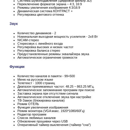
Система шумоподавления (цифровой фильтр 3D)
Переключение форматов экрана – 4:3, 16:9
Режимы увеличения изображения 4:3/16:9
Динамическая система КОНТРАСТ +
Регулировка цветового оттенка
Звук
Количество динамиков - 2
Номинальная выходная мощность усилителя - 2x8 Вт
NICAM-стерео
Стереозвук с линейного входа
Регулировка высоких и низких частот
Регулировка баланса стерео
Предустановленные режимы эквалайзера звука
Автоматическое ограничение громкости
Функции
Количество каналов в памяти - 99+500
Меню на русском языке
Телетекст - 1000 страниц
Диапазон принимаемых частот: 48.25 ~ 863.25 МГц.
Автоматическое запоминание программ при поиске
Заставка экрана при отсутствии сигнала
Автоматическое отключение звука при настройке
ТВ-Замок (блокировка каналов)
Режим ОТЕЛЬ
Функция увеличения изображения
Режим монитора (VGA макс. 1920*1080/60Гц)
Редактор программ
Список любимых каналов
Обновление прошивки через USB
Оперативный таймер выключения (таймер "сна")