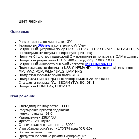
Цвет: черный
Основные
Размер экрана по диагонали - 39"
Технология
DGview
в сочетании с ArtView
Встроенный цифровой тюнер DVB-T2 / DVB-T / DVB-C (MPEG4 H.264 HD) по
необходимости покупать цифровую приставку.
Наличие CI слота с поддержкой CI+ позволяет использовать CAM модуль с
Поддержка разрешений HDTV: 480p, 576p, 720p, 1080i, 1080p
Встроенный кинотеатр высокой четкости
USB CINEMA HD
Поддерживаемые форматы USB CINEMA HD – mkv, mp4, avi, mov, mpg, ts, 
MP3, AAC, PCM, WMA / JPEG, BMP, PNG
Поддержка формата звука Долби AC3
Поддержка широкоэкранных киноформатов 20:9 и более
Стандарты приема: PAL, SECAM (TV), BG, DK, I
Поддержка HDMI 1.4a, HDCP 1.2
Изображение
Светодиодная подсветка – LED
Регулировка яркости подсветки
Формат экрана - 16:9
Разрешение - 1366*768
Яркость - 280 кд/м2
Статическая контрастность - 3000:1
Угол обзора гориз/верт - 178/178 град (CR>10)
Время отклика – 8 мс
Предустановленные режимы изображения