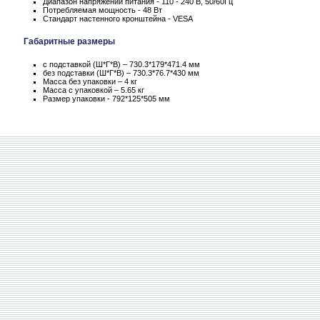
Диапазон напряжений питания - 110 - 240 В, 50/60Гц
Потребляемая мощность - 48 Вт
Стандарт настенного кронштейна - VESA
Габаритные размеры
с подставкой (Ш*Г*В) – 730.3*179*471.4 мм
без подставки (Ш*Г*В) – 730.3*76.7*430 мм
Масса без упаковки – 4 кг
Масса c упаковкой – 5.65 кг
Размер упаковки - 792*125*505 мм