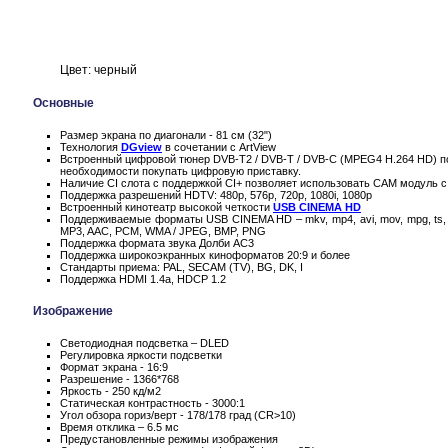
Цвет: черный
Основные
Размер экрана по диагонали - 81 см (32")
Технология
DGview
в сочетании с ArtView
Встроенный цифровой тюнер DVB-T2 / DVB-T / DVB-C (MPEG4 H.264 HD) по
необходимости покупать цифровую приставку.
Наличие CI слота с поддержкой CI+ позволяет использовать CAM модуль с
Поддержка разрешений HDTV: 480p, 576p, 720p, 1080i, 1080p
Встроенный кинотеатр высокой четкости
USB CINEMA HD
Поддерживаемые форматы USB CINEMA HD – mkv, mp4, avi, mov, mpg, ts, 
MP3, AAC, PCM, WMA / JPEG, BMP, PNG
Поддержка формата звука Долби AC3
Поддержка широкоэкранных киноформатов 20:9 и более
Стандарты приема: PAL, SECAM (TV), BG, DK, I
Поддержка HDMI 1.4a, HDCP 1.2
Изображение
Светодиодная подсветка – DLED
Регулировка яркости подсветки
Формат экрана - 16:9
Разрешение - 1366*768
Яркость - 250 кд/м2
Статическая контрастность - 3000:1
Угол обзора гориз/верт - 178/178 град (CR>10)
Время отклика – 6.5 мс
Предустановленные режимы изображения