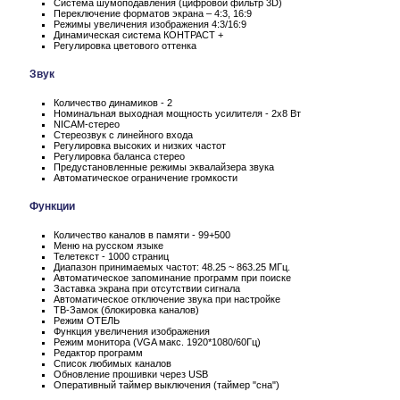
Система шумоподавления (цифровой фильтр 3D)
Переключение форматов экрана – 4:3, 16:9
Режимы увеличения изображения 4:3/16:9
Динамическая система КОНТРАСТ +
Регулировка цветового оттенка
Звук
Количество динамиков - 2
Номинальная выходная мощность усилителя - 2x8 Вт
NICAM-стерео
Стереозвук с линейного входа
Регулировка высоких и низких частот
Регулировка баланса стерео
Предустановленные режимы эквалайзера звука
Автоматическое ограничение громкости
Функции
Количество каналов в памяти - 99+500
Меню на русском языке
Телетекст - 1000 страниц
Диапазон принимаемых частот: 48.25 ~ 863.25 МГц.
Автоматическое запоминание программ при поиске
Заставка экрана при отсутствии сигнала
Автоматическое отключение звука при настройке
ТВ-Замок (блокировка каналов)
Режим ОТЕЛЬ
Функция увеличения изображения
Режим монитора (VGA макс. 1920*1080/60Гц)
Редактор программ
Список любимых каналов
Обновление прошивки через USB
Оперативный таймер выключения (таймер "сна")