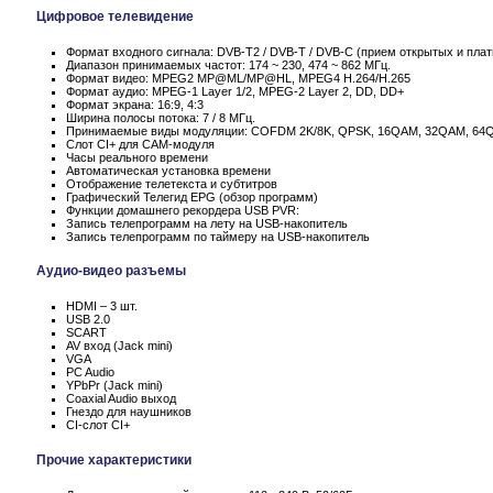
Цифровое телевидение
Формат входного сигнала: DVB-T2 / DVB-T / DVB-C (прием открытых и пла
Диапазон принимаемых частот: 174 ~ 230, 474 ~ 862 МГц.
Формат видео: MPEG2 MP@ML/MP@HL, MPEG4 H.264/H.265
Формат аудио: MPEG-1 Layer 1/2, MPEG-2 Layer 2, DD, DD+
Формат экрана: 16:9, 4:3
Ширина полосы потока: 7 / 8 МГц.
Принимаемые виды модуляции: COFDM 2K/8K, QPSK, 16QAM, 32QAM, 64
Слот CI+ для CAM-модуля
Часы реального времени
Автоматическая установка времени
Отображение телетекста и субтитров
Графический Телегид EPG (обзор программ)
Функции домашнего рекордера USB PVR:
Запись телепрограмм на лету на USB-накопитель
Запись телепрограмм по таймеру на USB-накопитель
Аудио-видео разъемы
HDMI – 3 шт.
USB 2.0
SCART
AV вход (Jack mini)
VGA
PC Audio
YPbPr (Jack mini)
Coaxial Audio выход
Гнездо для наушников
CI-слот CI+
Прочие характеристики