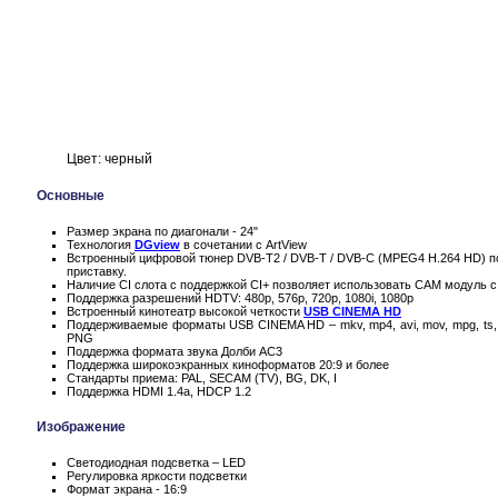
Цвет: черный
Основные
Размер экрана по диагонали - 24"
Технология
DGview
в сочетании с ArtView
Встроенный цифровой тюнер DVB-T2 / DVB-T / DVB-C (MPEG4 H.264 HD) п
приставку.
Наличие CI слота с поддержкой CI+ позволяет использовать CAM модуль с
Поддержка разрешений HDTV: 480p, 576p, 720p, 1080i, 1080p
Встроенный кинотеатр высокой четкости
USB CINEMA HD
Поддерживаемые форматы USB CINEMA HD – mkv, mp4, avi, mov, mpg, ts, 
PNG
Поддержка формата звука Долби AC3
Поддержка широкоэкранных киноформатов 20:9 и более
Стандарты приема: PAL, SECAM (TV), BG, DK, I
Поддержка HDMI 1.4a, HDCP 1.2
Изображение
Светодиодная подсветка – LED
Регулировка яркости подсветки
Формат экрана - 16:9