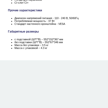
CI-слот CI+
Прочие характеристики
Диапазон напряжений питания - 110 - 240 В, 50/60Гц
Потребляемая мощность - 37 Вт
Стандарт настенного кронштейна - VESA
Габаритные размеры
с подставкой (Ш*Г*В) – 552*152*367 мм
без подставки (Ш*Г*В) – 552*67*346 мм
Масса без упаковки – 3.5 кг
Масса c упаковкой – 4.3 кг