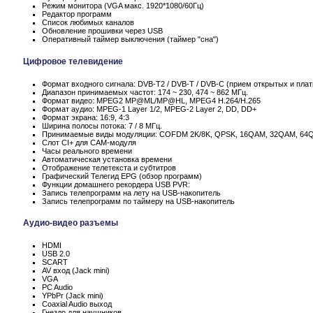
Режим монитора (VGA макс. 1920*1080/60Гц)
Редактор программ
Список любимых каналов
Обновление прошивки через USB
Оперативный таймер выключения (таймер "сна")
Цифровое телевидение
Формат входного сигнала: DVB-T2 / DVB-T / DVB-C (прием открытых и пла
Диапазон принимаемых частот: 174 ~ 230, 474 ~ 862 МГц.
Формат видео: MPEG2 MP@ML/MP@HL, MPEG4 H.264/H.265
Формат аудио: MPEG-1 Layer 1/2, MPEG-2 Layer 2, DD, DD+
Формат экрана: 16:9, 4:3
Ширина полосы потока: 7 / 8 МГц.
Принимаемые виды модуляции: COFDM 2K/8K, QPSK, 16QAM, 32QAM, 64
Слот CI+ для CAM-модуля
Часы реального времени
Автоматическая установка времени
Отображение телетекста и субтитров
Графический Телегид EPG (обзор программ)
Функции домашнего рекордера USB PVR:
Запись телепрограмм на лету на USB-накопитель
Запись телепрограмм по таймеру на USB-накопитель
Аудио-видео разъемы
HDMI
USB 2.0
SCART
AV вход (Jack mini)
VGA
PC Audio
YPbPr (Jack mini)
Coaxial Audio выход
Гнездо для наушников