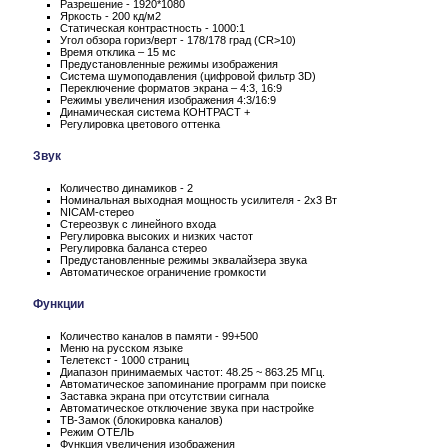
Разрешение - 1920*1080
Яркость - 200 кд/м2
Статическая контрастность - 1000:1
Угол обзора гориз/верт - 178/178 град (CR>10)
Время отклика – 15 мс
Предустановленные режимы изображения
Система шумоподавления (цифровой фильтр 3D)
Переключение форматов экрана – 4:3, 16:9
Режимы увеличения изображения 4:3/16:9
Динамическая система КОНТРАСТ +
Регулировка цветового оттенка
Звук
Количество динамиков - 2
Номинальная выходная мощность усилителя - 2x3 Вт
NICAM-стерео
Стереозвук с линейного входа
Регулировка высоких и низких частот
Регулировка баланса стерео
Предустановленные режимы эквалайзера звука
Автоматическое ограничение громкости
Функции
Количество каналов в памяти - 99+500
Меню на русском языке
Телетекст - 1000 страниц
Диапазон принимаемых частот: 48.25 ~ 863.25 МГц.
Автоматическое запоминание программ при поиске
Заставка экрана при отсутствии сигнала
Автоматическое отключение звука при настройке
ТВ-Замок (блокировка каналов)
Режим ОТЕЛЬ
Функция увеличения изображения