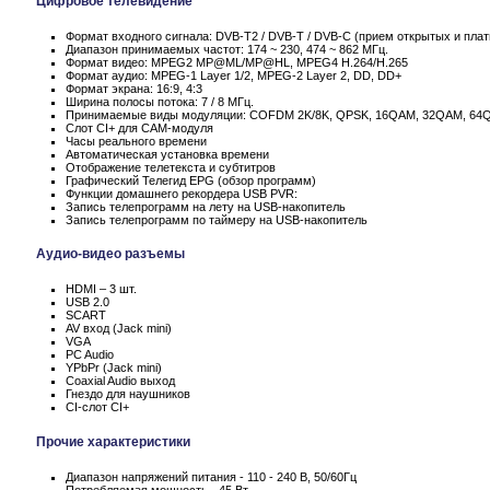
Цифровое телевидение
Формат входного сигнала: DVB-T2 / DVB-T / DVB-C (прием открытых и пла
Диапазон принимаемых частот: 174 ~ 230, 474 ~ 862 МГц.
Формат видео: MPEG2 MP@ML/MP@HL, MPEG4 H.264/H.265
Формат аудио: MPEG-1 Layer 1/2, MPEG-2 Layer 2, DD, DD+
Формат экрана: 16:9, 4:3
Ширина полосы потока: 7 / 8 МГц.
Принимаемые виды модуляции: COFDM 2K/8K, QPSK, 16QAM, 32QAM, 64
Слот CI+ для CAM-модуля
Часы реального времени
Автоматическая установка времени
Отображение телетекста и субтитров
Графический Телегид EPG (обзор программ)
Функции домашнего рекордера USB PVR:
Запись телепрограмм на лету на USB-накопитель
Запись телепрограмм по таймеру на USB-накопитель
Аудио-видео разъемы
HDMI – 3 шт.
USB 2.0
SCART
AV вход (Jack mini)
VGA
PC Audio
YPbPr (Jack mini)
Coaxial Audio выход
Гнездо для наушников
CI-слот CI+
Прочие характеристики
Диапазон напряжений питания - 110 - 240 В, 50/60Гц