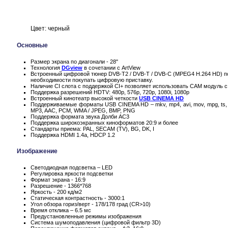
Цвет: черный
Основные
Размер экрана по диагонали - 28"
Технология
DGview
в сочетании с ArtView
Встроенный цифровой тюнер DVB-T2 / DVB-T / DVB-C (MPEG4 H.264 HD) по
необходимости покупать цифровую приставку.
Наличие CI слота с поддержкой CI+ позволяет использовать CAM модуль с
Поддержка разрешений HDTV: 480p, 576p, 720p, 1080i, 1080p
Встроенный кинотеатр высокой четкости
USB CINEMA HD
Поддерживаемые форматы USB CINEMA HD – mkv, mp4, avi, mov, mpg, ts, 
MP3, AAC, PCM, WMA / JPEG, BMP, PNG
Поддержка формата звука Долби AC3
Поддержка широкоэкранных киноформатов 20:9 и более
Стандарты приема: PAL, SECAM (TV), BG, DK, I
Поддержка HDMI 1.4a, HDCP 1.2
Изображение
Светодиодная подсветка – LED
Регулировка яркости подсветки
Формат экрана - 16:9
Разрешение - 1366*768
Яркость - 200 кд/м2
Статическая контрастность - 3000:1
Угол обзора гориз/верт - 178/178 град (CR>10)
Время отклика – 6.5 мс
Предустановленные режимы изображения
Система шумоподавления (цифровой фильтр 3D)