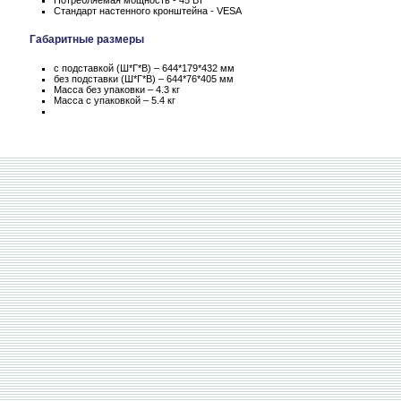
Потребляемая мощность - 45 Вт
Стандарт настенного кронштейна - VESA
Габаритные размеры
с подставкой (Ш*Г*В) – 644*179*432 мм
без подставки (Ш*Г*В) – 644*76*405 мм
Масса без упаковки – 4.3 кг
Масса c упаковкой – 5.4 кг