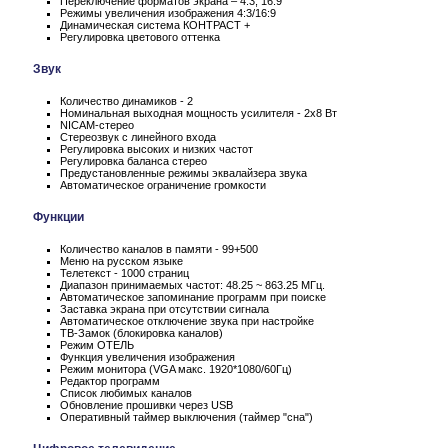
Переключение форматов экрана – 4:3, 16:9
Режимы увеличения изображения 4:3/16:9
Динамическая система КОНТРАСТ +
Регулировка цветового оттенка
Звук
Количество динамиков - 2
Номинальная выходная мощность усилителя - 2x8 Вт
NICAM-стерео
Стереозвук с линейного входа
Регулировка высоких и низких частот
Регулировка баланса стерео
Предустановленные режимы эквалайзера звука
Автоматическое ограничение громкости
Функции
Количество каналов в памяти - 99+500
Меню на русском языке
Телетекст - 1000 страниц
Диапазон принимаемых частот: 48.25 ~ 863.25 МГц.
Автоматическое запоминание программ при поиске
Заставка экрана при отсутствии сигнала
Автоматическое отключение звука при настройке
ТВ-Замок (блокировка каналов)
Режим ОТЕЛЬ
Функция увеличения изображения
Режим монитора (VGA макс. 1920*1080/60Гц)
Редактор программ
Список любимых каналов
Обновление прошивки через USB
Оперативный таймер выключения (таймер "сна")