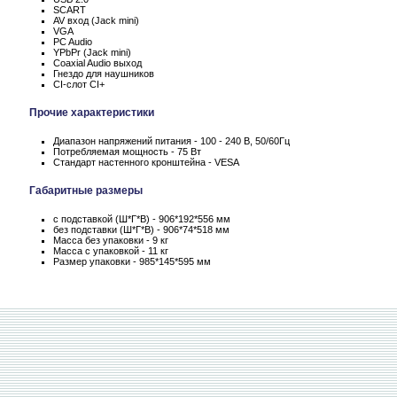
SCART
AV вход (Jack mini)
VGA
PC Audio
YPbPr (Jack mini)
Coaxial Audio выход
Гнездо для наушников
CI-слот CI+
Прочие характеристики
Диапазон напряжений питания - 100 - 240 В, 50/60Гц
Потребляемая мощность - 75 Вт
Стандарт настенного кронштейна - VESA
Габаритные размеры
с подставкой (Ш*Г*В) - 906*192*556 мм
без подставки (Ш*Г*В) - 906*74*518 мм
Масса без упаковки - 9 кг
Масса с упаковкой - 11 кг
Размер упаковки - 985*145*595 мм