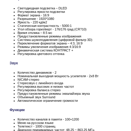
Светодиодная подсветка – DLED
Регулировка яркости подсветки
Формат экрана - 16:9
Разрешение - 1920*1080
Яркость - 220 кд/м2
Статическая контрастность - 5000:1
Угол обзора гориз/верт - 176/176 град (CR?10)
Время отклика – 8.5 мс
Предустановленные режимы изображения
Система шумоподавления (цифровой фильтр 3D)
Переключение форматов экрана – 4:3, 16:9
Режимы увеличения изображения 4:3/16:9
Динамическая система КОНТРАСТ +
Регулировка цветового оттенка
Звук
Количество динамиков - 2
Номинальная выходная мощность усилителя - 2x8 Вт
NICAM-стерео
Стереозвук с линейного входа
Регулировка высоких и низких частот
Регулировка баланса стерео
Предустановленные режимы эквалайзера звука
Объемный звук Surround
Автоматическое ограничение громкости
Функции
Количество каналов в памяти - 100+1200
Меню на русском языке
Телетекст - 1000 страниц
Диапазон принимаемых частот: 48.25 ~ 863.25 МГц.