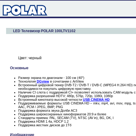
LED Телевизор POLAR 100LTV1102
Цвет: черный
Основные
Размер экрана по диагонали - 100 см (40")
Технология
DGview
в сочетании с ArtView
Встроенный цифровой тюнер DVB-T2 / DVB-T / DVB-C (MPEG4 H.264 HD) по
необходимости покупать цифровую приставку.
Наличие CI слота с поддержкой CI+ позволяет использовать CAM модуль с
Поддержка разрешений HDTV: 480p, 576p, 720p, 1080i, 1080p
Встроенный кинотеатр высокой четкости
USB CINEMA HD
Поддерживаемые форматы USB CINEMA HD – mkv, mp4, avi, mov, mpg, ts,
AAC, PCM / JPEG, BMP, PNG
Поддержка формата звука Долби AC3
Поддержка широкоэкранных киноформатов 20:9 и более
Стандарты приема: PAL, SECAM (TV), NTSC (AV in), BG, DK, I
Поддержка HDMI 1.4a, HDCP 1.2
Поддержка жестких дисков до 1Тб
Изображение