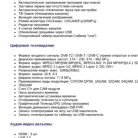
Автоматическое запоминание программ при поиске
Заставка экрана при отсутствии сигнала
Автоматическое отключение звука при настройке
ТВ-Замок (блокировка каналов)
Функция увеличения изображения
Режим монитора (VGA макс. UXGA/60Гц/165MГц)
Редактор программ
4 списка любимых каналов
Обновление прошивки через USB
Оперативный таймер выключения (таймер "сна")
Цифровое телевидение
Формат входного сигнала: DVB-T2 / DVB-T / DVB-C (прием открытых и пла
Диапазон принимаемых частот: 174 ~ 230, 474 ~ 862 МГц.
Формат видео: MPEG2 MP@ML/MP@HL, MPEG4 AVC H.264 MP/HP@L4.1 S
Формат аудио: MPEG-1 Layer 1/2, MPEG-2 Layer 2, DD, DD+
Разрешение видео: макс. 1080p(30fps)
Формат экрана: 16:9, 4:3
Ширина полосы потока: 7 / 8 МГц.
Принимаемые виды модуляции: COFDM QPSK, 16QAM, 32QAM, 64QAM, 1
256QAM
Слот CI+ для CAM-модуля
Часы реального времени
Автоматическая установка времени
Отображение телетекста и субтитров
Графический Телегид EPG (обзор программ)
Функции домашнего рекордера USB PVR:
Запись телепрограмм на лету на USB-накопитель
Запись телепрограмм по таймеру на USB-накопитель
Аудио-видео разъемы
HDMI - 3 шт.
USB 2.0