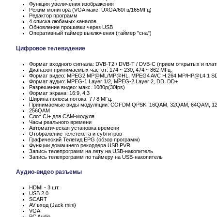
Функция увеличения изображения
Режим монитора (VGA макс. UXGA/60Гц/165MГц)
Редактор программ
4 списка любимых каналов
Обновление прошивки через USB
Оперативный таймер выключения (таймер "сна")
Цифровое телевидение
Формат входного сигнала: DVB-T2 / DVB-T / DVB-C (прием открытых и пла
Диапазон принимаемых частот: 174 ~ 230, 474 ~ 862 МГц.
Формат видео: MPEG2 MP@ML/MP@HL, MPEG4 AVC H.264 MP/HP@L4.1 S
Формат аудио: MPEG-1 Layer 1/2, MPEG-2 Layer 2, DD, DD+
Разрешение видео: макс. 1080p(30fps)
Формат экрана: 16:9, 4:3
Ширина полосы потока: 7 / 8 МГц.
Принимаемые виды модуляции: COFDM QPSK, 16QAM, 32QAM, 64QAM, 1
256QAM
Слот CI+ для CAM-модуля
Часы реального времени
Автоматическая установка времени
Отображение телетекста и субтитров
Графический Телегид EPG (обзор программ)
Функции домашнего рекордера USB PVR:
Запись телепрограмм на лету на USB-накопитель
Запись телепрограмм по таймеру на USB-накопитель
Аудио-видео разъемы
HDMI - 3 шт.
USB 2.0
SCART
AV вход (Jack mini)
VGA
PC Audio