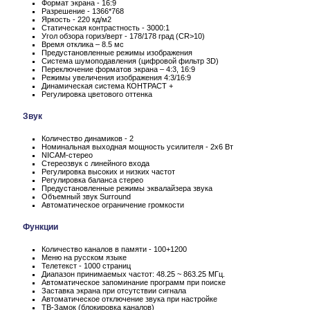
Формат экрана - 16:9
Разрешение - 1366*768
Яркость - 220 кд/м2
Статическая контрастность - 3000:1
Угол обзора гориз/верт - 178/178 град (CR>10)
Время отклика – 8.5 мс
Предустановленные режимы изображения
Система шумоподавления (цифровой фильтр 3D)
Переключение форматов экрана – 4:3, 16:9
Режимы увеличения изображения 4:3/16:9
Динамическая система КОНТРАСТ +
Регулировка цветового оттенка
Звук
Количество динамиков - 2
Номинальная выходная мощность усилителя - 2x6 Вт
NICAM-стерео
Стереозвук с линейного входа
Регулировка высоких и низких частот
Регулировка баланса стерео
Предустановленные режимы эквалайзера звука
Объемный звук Surround
Автоматическое ограничение громкости
Функции
Количество каналов в памяти - 100+1200
Меню на русском языке
Телетекст - 1000 страниц
Диапазон принимаемых частот: 48.25 ~ 863.25 МГц.
Автоматическое запоминание программ при поиске
Заставка экрана при отсутствии сигнала
Автоматическое отключение звука при настройке
ТВ-Замок (блокировка каналов)