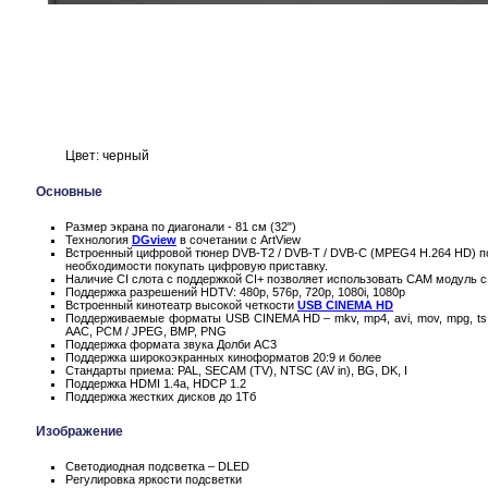
Цвет: черный
Основные
Размер экрана по диагонали - 81 см (32")
Технология
DGview
в сочетании с ArtView
Встроенный цифровой тюнер DVB-T2 / DVB-T / DVB-C (MPEG4 H.264 HD) по
необходимости покупать цифровую приставку.
Наличие CI слота с поддержкой CI+ позволяет использовать CAM модуль с
Поддержка разрешений HDTV: 480p, 576p, 720p, 1080i, 1080p
Встроенный кинотеатр высокой четкости
USB CINEMA HD
Поддерживаемые форматы USB CINEMA HD – mkv, mp4, avi, mov, mpg, ts,
AAC, PCM / JPEG, BMP, PNG
Поддержка формата звука Долби AC3
Поддержка широкоэкранных киноформатов 20:9 и более
Стандарты приема: PAL, SECAM (TV), NTSC (AV in), BG, DK, I
Поддержка HDMI 1.4a, HDCP 1.2
Поддержка жестких дисков до 1Тб
Изображение
Светодиодная подсветка – DLED
Регулировка яркости подсветки