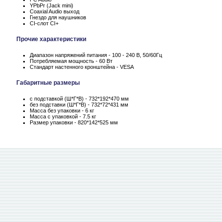
YPbPr (Jack mini)
Coaxial Audio выход
Гнездо для наушников
CI-слот CI+
Прочие характеристики
Диапазон напряжений питания - 100 - 240 В, 50/60Гц
Потребляемая мощность - 60 Вт
Стандарт настенного кронштейна - VESA
Габаритные размеры
с подставкой (Ш*Г*В) - 732*192*470 мм
без подставки (Ш*Г*В) - 732*72*431 мм
Масса без упаковки - 6 кг
Масса c упаковкой - 7.5 кг
Размер упаковки - 820*142*525 мм