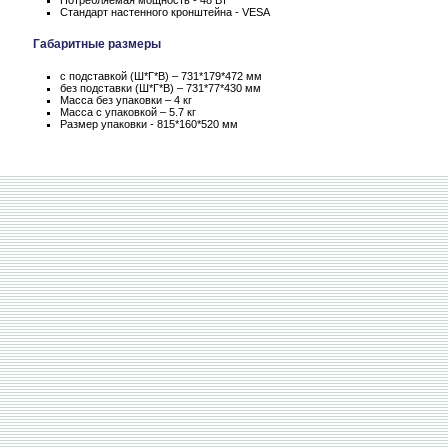
Потребляемая мощность - 48 Вт
Стандарт настенного кронштейна - VESA
Габаритные размеры
с подставкой (Ш*Г*В) – 731*179*472 мм
без подставки (Ш*Г*В) – 731*77*430 мм
Масса без упаковки – 4 кг
Масса c упаковкой – 5.7 кг
Размер упаковки - 815*160*520 мм