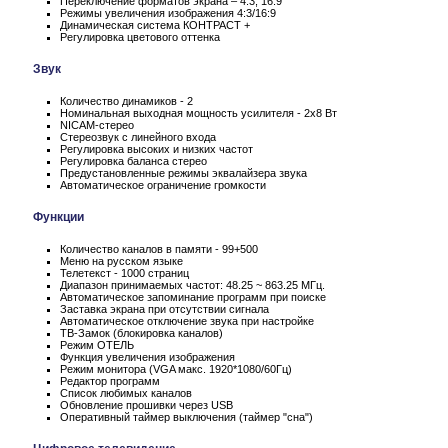
Переключение форматов экрана – 4:3, 16:9
Режимы увеличения изображения 4:3/16:9
Динамическая система КОНТРАСТ +
Регулировка цветового оттенка
Звук
Количество динамиков - 2
Номинальная выходная мощность усилителя - 2x8 Вт
NICAM-стерео
Стереозвук с линейного входа
Регулировка высоких и низких частот
Регулировка баланса стерео
Предустановленные режимы эквалайзера звука
Автоматическое ограничение громкости
Функции
Количество каналов в памяти - 99+500
Меню на русском языке
Телетекст - 1000 страниц
Диапазон принимаемых частот: 48.25 ~ 863.25 МГц.
Автоматическое запоминание программ при поиске
Заставка экрана при отсутствии сигнала
Автоматическое отключение звука при настройке
ТВ-Замок (блокировка каналов)
Режим ОТЕЛЬ
Функция увеличения изображения
Режим монитора (VGA макс. 1920*1080/60Гц)
Редактор программ
Список любимых каналов
Обновление прошивки через USB
Оперативный таймер выключения (таймер "сна")