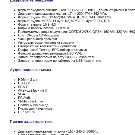
Цифровое телевидение
Формат входного сигнала: DVB-T2 / DVB-T / DVB-C (прием открытых и пла
Диапазон принимаемых частот: 174 ~ 230, 474 ~ 862 МГц.
Формат видео: MPEG2 MP@ML/MP@HL, MPEG4 H.264/H.265
Формат аудио: MPEG-1 Layer 1/2, MPEG-2 Layer 2, DD, DD+
Формат экрана: 16:9, 4:3
Ширина полосы потока: 7 / 8 МГц.
Принимаемые виды модуляции: COFDM 2K/8K, QPSK, 16QAM, 32QAM, 64
Слот CI+ для CAM-модуля
Часы реального времени
Автоматическая установка времени
Отображение телетекста и субтитров
Графический Телегид EPG (обзор программ)
Функции домашнего рекордера USB PVR:
Запись телепрограмм на лету на USB-накопитель
Запись телепрограмм по таймеру на USB-накопитель
Аудио-видео разъемы
HDMI – 3 шт.
USB 2.0
SCART
AV вход (Jack mini)
VGA
PC Audio
YPbPr (Jack mini)
Coaxial Audio выход
Гнездо для наушников
CI-слот CI+
Прочие характеристики
Диапазон напряжений питания - 110 - 240 В, 50/60Гц