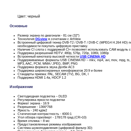
Цвет: черный
Основные
Размер экрана по диагонали - 81 см (32")
Технология
DGview
в сочетании с ArtView
Встроенный цифровой тюнер DVB-T2 / DVB-T / DVB-C (MPEG4 H.264 HD) по
необходимости покупать цифровую приставку.
Наличие CI слота с поддержкой CI+ позволяет использовать CAM модуль с
Поддержка разрешений HDTV: 480p, 576p, 720p, 1080i, 1080p
Встроенный кинотеатр высокой четкости
USB CINEMA HD
Поддерживаемые форматы USB CINEMA HD – mkv, mp4, avi, mov, mpg, ts, 
MP3, AAC, PCM, WMA / JPEG, BMP, PNG
Поддержка формата звука Долби AC3
Поддержка широкоэкранных киноформатов 20:9 и более
Стандарты приема: PAL, SECAM (TV), BG, DK, I
Поддержка HDMI 1.4a, HDCP 1.2
Изображение
Светодиодная подсветка – DLED
Регулировка яркости подсветки
Формат экрана - 16:9
Разрешение - 1366*768
Яркость - 240 кд/м2
Статическая контрастность - 4000:1
Угол обзора гориз/верт - 178/178 град (CR>10)
Время отклика – 8 мс
Предустановленные режимы изображения
Система шумоподавления (цифровой фильтр 3D)