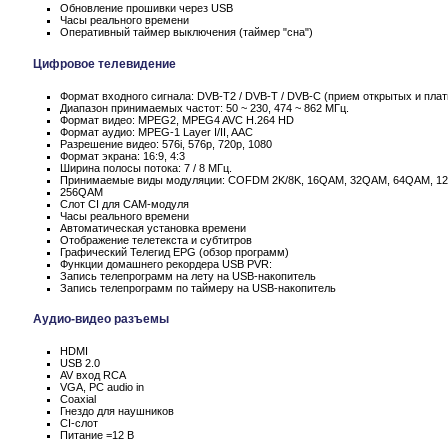
Обновление прошивки через USB
Часы реального времени
Оперативный таймер выключения (таймер "сна")
Цифровое телевидение
Формат входного сигнала: DVB-T2 / DVB-T / DVB-C (прием открытых и пла
Диапазон принимаемых частот: 50 ~ 230, 474 ~ 862 МГц.
Формат видео: MPEG2, MPEG4 AVC H.264 HD
Формат аудио: MPEG-1 Layer I/II, AAC
Разрешение видео: 576i, 576p, 720p, 1080
Формат экрана: 16:9, 4:3
Ширина полосы потока: 7 / 8 МГц.
Принимаемые виды модуляции: COFDM 2K/8K, 16QAM, 32QAM, 64QAM, 1
256QAM
Слот CI для CAM-модуля
Часы реального времени
Автоматическая установка времени
Отображение телетекста и субтитров
Графический Телегид EPG (обзор программ)
Функции домашнего рекордера USB PVR:
Запись телепрограмм на лету на USB-накопитель
Запись телепрограмм по таймеру на USB-накопитель
Аудио-видео разъемы
HDMI
USB 2.0
AV вход RCA
VGA, PC audio in
Coaxial
Гнездо для наушников
CI-слот
Питание =12 В