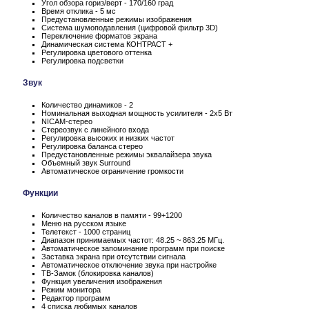
Угол обзора гориз/верт - 170/160 град
Время отклика - 5 мс
Предустановленные режимы изображения
Система шумоподавления (цифровой фильтр 3D)
Переключение форматов экрана
Динамическая система КОНТРАСТ +
Регулировка цветового оттенка
Регулировка подсветки
Звук
Количество динамиков - 2
Номинальная выходная мощность усилителя - 2x5 Вт
NICAM-стерео
Стереозвук с линейного входа
Регулировка высоких и низких частот
Регулировка баланса стерео
Предустановленные режимы эквалайзера звука
Объемный звук Surround
Автоматическое ограничение громкости
Функции
Количество каналов в памяти - 99+1200
Меню на русском языке
Телетекст - 1000 страниц
Диапазон принимаемых частот: 48.25 ~ 863.25 МГц.
Автоматическое запоминание программ при поиске
Заставка экрана при отсутствии сигнала
Автоматическое отключение звука при настройке
ТВ-Замок (блокировка каналов)
Функция увеличения изображения
Режим монитора
Редактор программ
4 списка любимых каналов