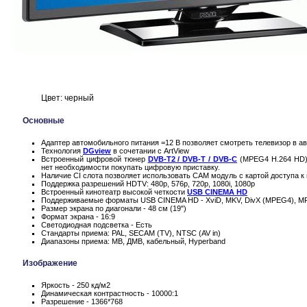
Цвет: черный
Основные
Адаптер автомобильного питания =12 В позволяет смотреть телевизор в ав
Технология
DGview
в сочетании с ArtView
Встроенный цифровой тюнер
DVB-T2 / DVB-T / DVB-C
(MPEG4 H.264 HD) 
нет необходимости покупать цифровую приставку.
Наличие CI слота позволяет использовать CAM модуль с картой доступа 
Поддержка разрешений HDTV: 480p, 576p, 720p, 1080i, 1080p
Встроенный кинотеатр высокой четкости
USB CINEMA HD
Поддерживаемые форматы USB CINEMA HD - XviD, MKV, DivX (MPEG4), M
Размер экрана по диагонали - 48 см (19")
Формат экрана - 16:9
Светодиодная подсветка - Есть
Стандарты приема: PAL, SECAM (TV), NTSC (AV in)
Диапазоны приема: МВ, ДМВ, кабельный, Hyperband
Изображение
Яркость - 250 кд/м2
Динамическая контрастность - 10000:1
Разрешение - 1366*768