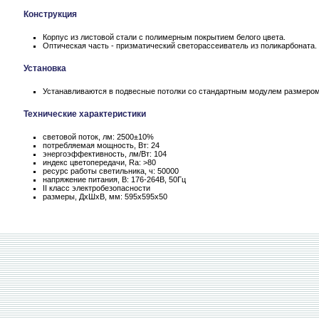
Конструкция
Корпус из листовой стали с полимерным покрытием белого цвета.
Оптическая часть - призматический светорассеиватель из поликарбоната.
Установка
Устанавливаются в подвесные потолки со стандартным модулем размером
Технические характеристики
световой поток, лм: 2500±10%
потребляемая мощность, Вт: 24
энергоэффективность, лм/Вт: 104
индекс цветопередачи, Ra: >80
ресурс работы светильника, ч: 50000
напряжение питания, В: 176-264В, 50Гц
II класс электробезопасности
размеры, ДхШхВ, мм: 595х595х50