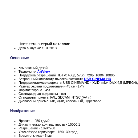
Цвет: темно-серый металлик
Дата выпуска: с 01.2013
Основные
Компактный дизайн
Технология
ArtView
Поддержка разрешений HDTV: 480p, 576p, 720p, 1080i, 1080p
Встроенный кинотеатр высокой четкости
USB CINEMA HD
Поддерживаемые форматы USB CINEMA HD - XviD, mkv, DivX 4,5 (MPEG4)
Размер экрана по диагонали - 43 см (17")
Формат экрана - 4:3
Светодиодная подсветка - нет
Стандарты приема: PAL, SECAM, NTSC (AV in)
Диапазоны приема: МВ, ДМВ, кабельный, Hyperband
Изображение
Яркость - 250 кд/м2
Динамическая контрастность - 10000:1
Разрешение - 1024*768
Угол обзора гориз/верт - 150/130 град
Время отклика - 5 мс