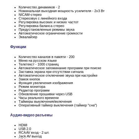
Количество динамиков - 2
Номинальная выходная мощность усилителя - 2x3 Вт
NICAM-стерео
Стереозвук с линейного входа
Регулировка высоких и низких частот
Регулировка баланса стерео
Предустановленные режимы звука
Автоматическое ограничение громкости
Эквалайзер
Функции
Количество каналов в памяти - 200
Меню на русском языке
Телетекст - 1000 страниц
Автоматическое запоминание программ при поиске
Заставка экрана при отсутствии сигнала
Автоматическое отключение звука при настройке
Замок кнопок
Функция увеличения изображения
Режим монитора
Редактор программ
Обновление прошивки через USB
Часы реального времени
Таймеры выключения/включения
Оперативный таймер выключения (таймер "сна")
Аудио-видео разъемы
HDMI
USB 2.0
RCA AV вход - 2 шт.
Jack AV выход