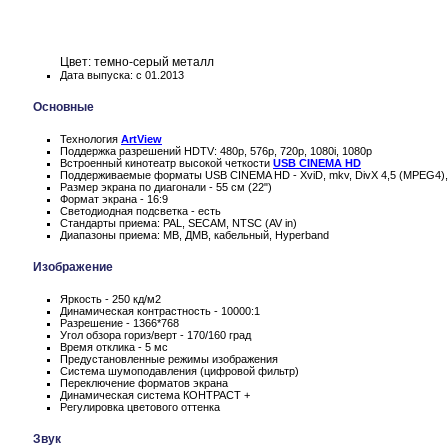
Цвет: темно-серый металл
Дата выпуска: с 01.2013
Основные
Технология
ArtView
Поддержка разрешений HDTV: 480p, 576p, 720p, 1080i, 1080p
Встроенный кинотеатр высокой четкости
USB CINEMA HD
Поддерживаемые форматы USB CINEMA HD - XviD, mkv, DivX 4,5 (MPEG4)
Размер экрана по диагонали - 55 см (22")
Формат экрана - 16:9
Светодиодная подсветка - есть
Стандарты приема: PAL, SECAM, NTSC (AV in)
Диапазоны приема: МВ, ДМВ, кабельный, Hyperband
Изображение
Яркость - 250 кд/м2
Динамическая контрастность - 10000:1
Разрешение - 1366*768
Угол обзора гориз/верт - 170/160 град
Время отклика - 5 мс
Предустановленные режимы изображения
Система шумоподавления (цифровой фильтр)
Переключение форматов экрана
Динамическая система КОНТРАСТ +
Регулировка цветового оттенка
Звук