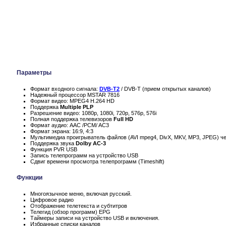
Параметры
Формат входного сигнала:
DVB-T2
/ DVB-T (прием открытых каналов)
Надежный процессор MSTAR 7816
Формат видео: MPEG4 H.264 HD
Поддержка
Multiple PLP
Разрешение видео: 1080p, 1080i, 720p, 576p, 576i
Полная поддержка телевизоров
Full HD
Формат аудио: AAC /PCM/ AC3
Формат экрана: 16:9, 4:3
Мультимедиа проигрыватель файлов (AVI mpeg4, DivX, MKV, MP3, JPEG) ч
Поддержка звука
Dolby AC-3
Функция PVR USB
Запись телепрограмм на устройство USB
Сдвиг времени просмотра телепрограмм (Timeshift)
Функции
Многоязычное меню, включая русский.
Цифровое радио
Отображение телетекста и субтитров
Телегид (обзор программ) EPG
Таймеры записи на устройство USB и включения.
Избранные списки каналов