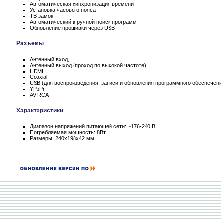
Автоматическая синхронизация времени
Установка часового пояса
ТВ-замок
Автоматический и ручной поиск программ
Обновление прошивки через USB
Разъемы
Антенный вход,
Антенный выход (проход по высокой частоте),
HDMI
Coaxial,
USB (для воспроизведения, записи и обновления программного обеспечени
YPbPr
AV RCA
Характеристики
Диапазон напряжений питающей сети: ~176-240 В
Потребляемая мощность: 8Вт
Размеры: 240x198x42 мм