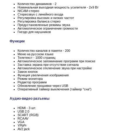
Количество динамиков - 2
Номинальная выходная мощность усилителя - 2x9 Вт
NICAM-стерео
Стереозвук с линейного входа
Регулировка высоких и низких частот
Регулировка баланса стерео
Предустановленные режимы звука
Автоматическое ограничение громкости
Гнездо для наушников
Функции
Количество каналов в памяти - 200
Меню на русском языке
Телетекст - 1000 страниц
Автоматическое запоминание программ при поиске
Заставка экрана при отсутствии сигнала
Автоматическое отключение звука при настройке
Замок кнопок
Функция увеличения изображения
Режим монитора
Редактор программ
Обновление прошивки через USB
Оперативный таймер выключения (таймер "сна")
Аудио-видео разъемы
HDMI - 3 шт.
USB 2.0
SCART (RGB)
RCA AV
VGA
YPbPr
AV2 jack