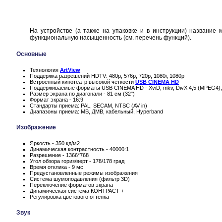
На устройстве (а также на упаковке и в инструкции) название
функциональную насыщенность (см. перечень функций).
Основные
Технология
ArtView
Поддержка разрешений HDTV: 480p, 576p, 720p, 1080i, 1080p
Встроенный кинотеатр высокой четкости
USB CINEMA HD
Поддерживаемые форматы USB CINEMA HD - XviD, mkv, DivX 4,5 (MPEG4)
Размер экрана по диагонали - 81 см (32")
Формат экрана - 16:9
Стандарты приема: PAL, SECAM, NTSC (AV in)
Диапазоны приема: МВ, ДМВ, кабельный, Hyperband
Изображение
Яркость - 350 кд/м2
Динамическая контрастность - 40000:1
Разрешение - 1366*768
Угол обзора гориз/верт - 178/178 град
Время отклика - 9 мс
Предустановленные режимы изображения
Система шумоподавления (фильтр 3D)
Переключение форматов экрана
Динамическая система КОНТРАСТ +
Регулировка цветового оттенка
Звук