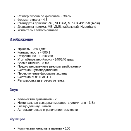
Размер экрана по диагонали - 38 см
Формат экрана - 4:3
Стандарты приема: PAL, SECAM, NTSC4.43/3.58 (AV in)
Диапазоны приема: МВ, ДМВ, кабельный, Hyperband
Усилитель слабого сигнала
Изображение
Яркость - 250 кд/м²
Контрастность - 800:1
Разрешение - 1024x768
Угол обзора верт/гориз - 140/140 град
Время отклика - 8 мс
Предустановленные режимы изображения
Система шумоподавления
Переключение форматов экрана
Система КОНТРАСТ +
Регулировка цветового оттенка
Звук
Количество динамиков - 2
Номинальная выходная мощность усилителя - 3 Вт
Гнездо для наушников
Автоматическое ограничение громкости
Функции
Количество каналов в памяти - 100