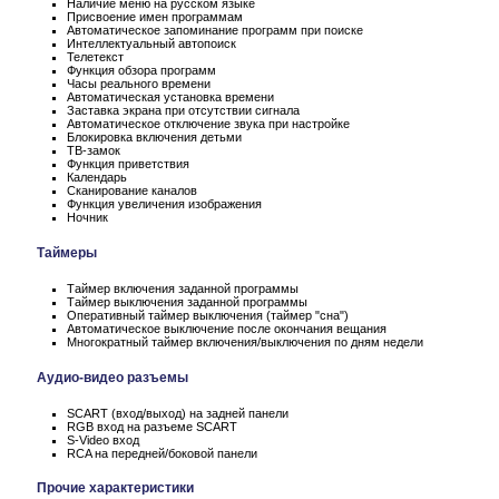
Наличие меню на русском языке
Присвоение имен программам
Автоматическое запоминание программ при поиске
Интеллектуальный автопоиск
Телетекст
Функция обзора программ
Часы реального времени
Автоматическая установка времени
Заставка экрана при отсутствии сигнала
Автоматическое отключение звука при настройке
Блокировка включения детьми
ТВ-замок
Функция приветствия
Календарь
Сканирование каналов
Функция увеличения изображения
Ночник
Таймеры
Таймер включения заданной программы
Таймер выключения заданной программы
Оперативный таймер выключения (таймер "сна")
Автоматическое выключение после окончания вещания
Многократный таймер включения/выключения по дням недели
Аудио-видео разъемы
SCART (вход/выход) на задней панели
RGB вход на разъеме SCART
S-Video вход
RCA на передней/боковой панели
Прочие характеристики