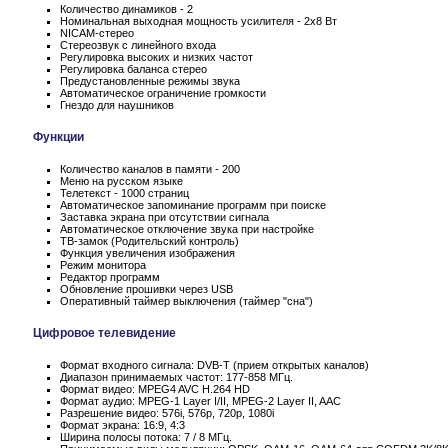
Количество динамиков - 2
Номинальная выходная мощность усилителя - 2x8 Вт
NICAM-стерео
Стереозвук с линейного входа
Регулировка высоких и низких частот
Регулировка баланса стерео
Предустановленные режимы звука
Автоматическое ограничение громкости
Гнездо для наушников
Функции
Количество каналов в памяти - 200
Меню на русском языке
Телетекст - 1000 страниц
Автоматическое запоминание программ при поиске
Заставка экрана при отсутствии сигнала
Автоматическое отключение звука при настройке
ТВ-замок (Родительский контроль)
Функция увеличения изображения
Режим монитора
Редактор программ
Обновление прошивки через USB
Оперативный таймер выключения (таймер "сна")
Цифровое телевидение
Формат входного сигнала: DVB-T (прием открытых каналов)
Диапазон принимаемых частот: 177-858 МГц.
Формат видео: MPEG4 AVC H.264 HD
Формат аудио: MPEG-1 Layer I/II, MPEG-2 Layer II, AAC
Разрешение видео: 576i, 576p, 720p, 1080i
Формат экрана: 16:9, 4:3
Ширина полосы потока: 7 / 8 МГц.