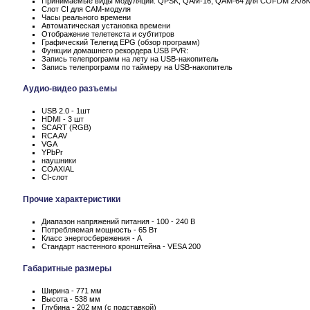
Принимаемые виды модуляции: QPSK, QAM-16, QAM-64 для COFDM 2K/8
Слот CI для CAM-модуля
Часы реального времени
Автоматическая установка времени
Отображение телетекста и субтитров
Графический Телегид EPG (обзор программ)
Функции домашнего рекордера USB PVR:
Запись телепрограмм на лету на USB-накопитель
Запись телепрограмм по таймеру на USB-накопитель
Аудио-видео разъемы
USB 2.0 - 1шт
HDMI - 3 шт
SCART (RGB)
RCA AV
VGA
YPbPr
наушники
COAXIAL
CI-слот
Прочие характеристики
Диапазон напряжений питания - 100 - 240 В
Потребляемая мощность - 65 Вт
Класс энергосбережения - А
Стандарт настенного кронштейна - VESA 200
Габаритные размеры
Ширина - 771 мм
Высота - 538 мм
Глубина - 202 мм (с подставкой)