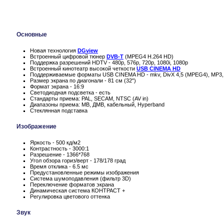
Основные
Новая технология
DGview
Встроенный цифровой тюнер
DVB-T
(MPEG4 H.264 HD)
Поддержка разрешений HDTV - 480p, 576p, 720p, 1080i, 1080p
Встроенный кинотеатр высокой четкости
USB CINEMA HD
Поддерживаемые форматы USB CINEMA HD - mkv, DivX 4,5 (MPEG4), MP3
Размер экрана по диагонали - 81 см (32")
Формат экрана - 16:9
Светодиодная подсветка - есть
Стандарты приема: PAL, SECAM, NTSC (AV in)
Диапазоны приема: МВ, ДМВ, кабельный, Hyperband
Стеклянная подставка
Изображение
Яркость - 500 кд/м2
Контрастность - 3000:1
Разрешение - 1366*768
Угол обзора гориз/верт - 178/178 град
Время отклика - 6.5 мс
Предустановленные режимы изображения
Система шумоподавления (фильтр 3D)
Переключение форматов экрана
Динамическая система КОНТРАСТ +
Регулировка цветового оттенка
Звук